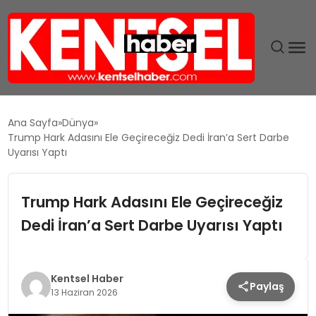
SON DAKIKA
Ana Sayfa
Dünya
Trump Hark Adasını Ele Geçireceğiz Dedi İran’a Sert Darbe
GÜNDEM
Uyarısı Yaptı
EKONOMI
Trump Hark Adasını Ele Geçireceğiz
Dedi İran’a Sert Darbe Uyarısı Yaptı
EĞITIM
TEKNOLOJI
Kentsel Haber
Paylaş
13 Haziran 2026
MAGAZIN