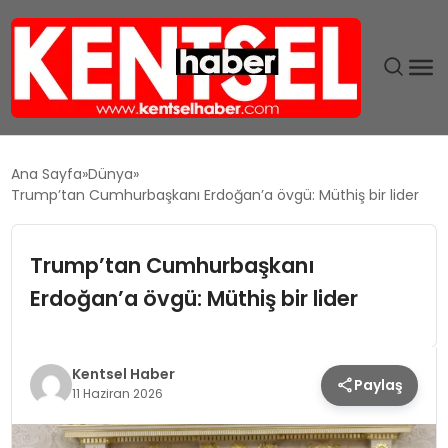
SON DAKIKA
Ana Sayfa
Dünya
Trump’tan Cumhurbaşkanı Erdoğan’a övgü: Müthiş bir lider
GÜNDEM
Trump’tan Cumhurbaşkanı
EKONOMI
Erdoğan’a övgü: Müthiş bir lider
EĞITIM
TEKNOLOJI
Kentsel Haber
Paylaş
11 Haziran 2026
MAGAZIN