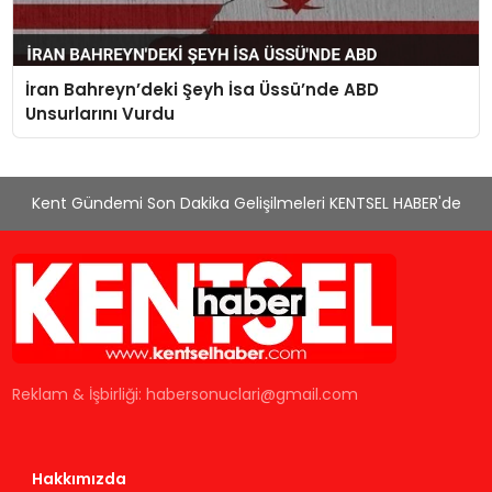
İran Bahreyn’deki Şeyh İsa Üssü’nde ABD
Unsurlarını Vurdu
Kent Gündemi Son Dakika Gelişilmeleri KENTSEL HABER'de
Reklam & İşbirliği:
habersonuclari@gmail.com
Hakkımızda