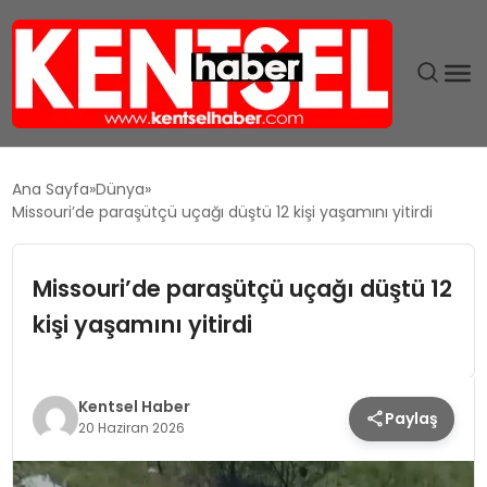
SON DAKIKA
Ana Sayfa
Dünya
Missouri’de paraşütçü uçağı düştü 12 kişi yaşamını yitirdi
GÜNDEM
Missouri’de paraşütçü uçağı düştü 12
EKONOMI
kişi yaşamını yitirdi
EĞITIM
TEKNOLOJI
Kentsel Haber
Paylaş
20 Haziran 2026
MAGAZIN