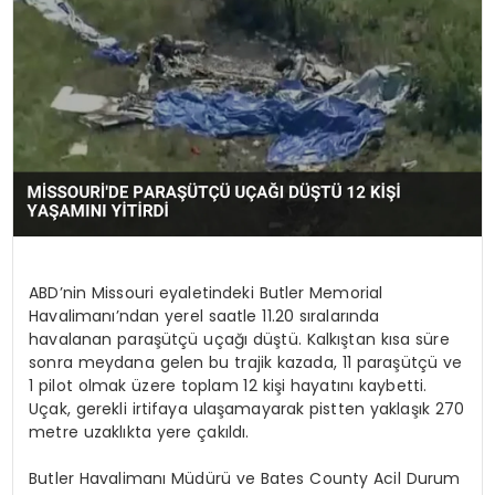
KÜLTÜR & SANAT
SPOR
SAĞLIK
ABD’nin Missouri eyaletindeki Butler Memorial
Havalimanı’ndan yerel saatle 11.20 sıralarında
havalanan paraşütçü uçağı düştü. Kalkıştan kısa süre
sonra meydana gelen bu trajik kazada, 11 paraşütçü ve
1 pilot olmak üzere toplam 12 kişi hayatını kaybetti.
Uçak, gerekli irtifaya ulaşamayarak pistten yaklaşık 270
metre uzaklıkta yere çakıldı.
Butler Havalimanı Müdürü ve Bates County Acil Durum