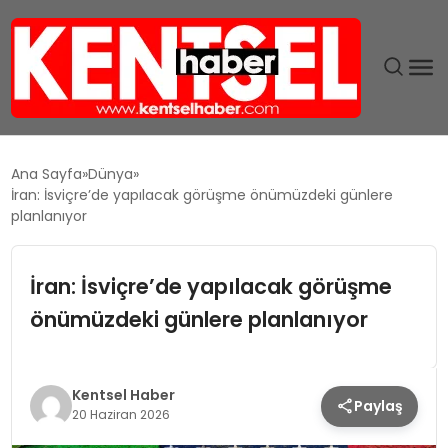
SON DAKIKA
Ana Sayfa
Dünya
İran: İsviçre’de yapılacak görüşme önümüzdeki günlere
GÜNDEM
planlanıyor
EKONOMI
İran: İsviçre’de yapılacak görüşme
önümüzdeki günlere planlanıyor
EĞITIM
TEKNOLOJI
Kentsel Haber
Paylaş
20 Haziran 2026
MAGAZIN