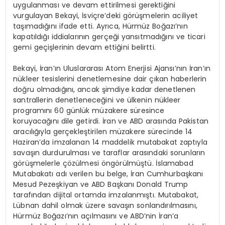
uygulanması ve devam ettirilmesi gerektiğini
vurgulayan Bekayi, İsviçre’deki görüşmelerin aciliyet
taşımadığını ifade etti. Ayrıca, Hürmüz Boğazı’nın
kapatıldığı iddialarının gerçeği yansıtmadığını ve ticari
gemi geçişlerinin devam ettiğini belirtti.
Bekayi, İran’ın Uluslararası Atom Enerjisi Ajansı’nın İran’ın
nükleer tesislerini denetlemesine dair çıkan haberlerin
doğru olmadığını, ancak şimdiye kadar denetlenen
santrallerin denetleneceğini ve ülkenin nükleer
programını 60 günlük müzakere süresince
koruyacağını dile getirdi. İran ve ABD arasında Pakistan
aracılığıyla gerçekleştirilen müzakere sürecinde 14
Haziran’da imzalanan 14 maddelik mutabakat zaptıyla
savaşın durdurulması ve taraflar arasındaki sorunların
görüşmelerle çözülmesi öngörülmüştü. İslamabad
Mutabakatı adı verilen bu belge, İran Cumhurbaşkanı
Mesud Pezeşkiyan ve ABD Başkanı Donald Trump
tarafından dijital ortamda imzalanmıştı. Mutabakat,
Lübnan dahil olmak üzere savaşın sonlandırılmasını,
Hürmüz Boğazı’nın açılmasını ve ABD’nin İran’a