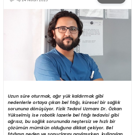
KÜLTÜR & SANAT
SPOR
SAĞLIK
Uzun süre oturmak, ağır yük kaldırmak gibi
nedenlerle ortaya çıkan bel fıtığı, küresel bir sağlık
sorununa d
ö
nüşüyor. Fizik Tedavi Uzmanı Dr. Özkan
Yükselmiş ise robotik lazerle bel fıtığı tedavisi gibi
ağrısız, bu sağlık sorununda neştersiz ve hızlı bir
çözümün mümkün olduğuna dikkat çekiyor. Bel
fıtığının neden ve sonuçlarını paylaşırken, kullanılan