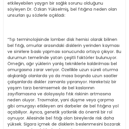
etkileyebilen yaygın bir sağlık sorunu olduğunu
söyleyen Dr. Özkan Yükselmiş, bel fıtığına neden olan
unsurları şu sözlerle açıkladı:
“Tıp terminolojisinde lomber disk hernisi olarak bilinen
bel fıtığı, omurlar arasındaki disklerin yerinden kayması
ve sinirlere baskı yapması sonucunda ortaya çıkıyor. Bu
durumun temelinde yatan çeşitli faktörler bulunuyor.
Örneğin, ağır yüklerin yanlış tekniklerle kaldırılması bel
omurgasına zarar veriyor. Özellikle uzun süreli oturma
alışkanlığı olanlarda ya da masa başında uzun saatler
çalışanlarda diskler zamanla yıpranıyor. Hareketsiz bir
yaşam tarzı benimsemek de bel kaslarının
zayıflamasına ve dolayısıyla fıtık riskinin artmasına
neden oluyor. Travmalar, yani düşme veya çarpma
gibi omurgayı etkileyen ani darbeler de bel fıtığına yol
açabiliyor. Ayrıca, genetik yatkınlık da önemli bir rol
oynuyor. Ailesinde bel fıtığı olan bireylerde risk daha
yüksek. Sigara içmek de disklerin beslenmesini bozarak