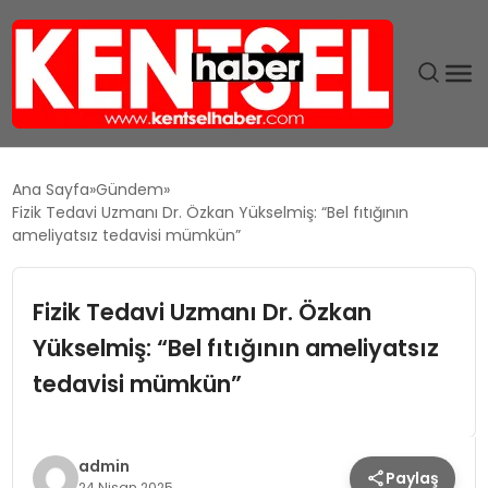
SON DAKIKA
Ana Sayfa
Gündem
Fizik Tedavi Uzmanı Dr. Özkan Yükselmiş: “Bel fıtığının
GÜNDEM
ameliyatsız tedavisi mümkün”
EKONOMI
Fizik Tedavi Uzmanı Dr. Özkan
Yükselmiş: “Bel fıtığının ameliyatsız
EĞITIM
tedavisi mümkün”
TEKNOLOJI
MAGAZIN
admin
Paylaş
24 Nisan 2025