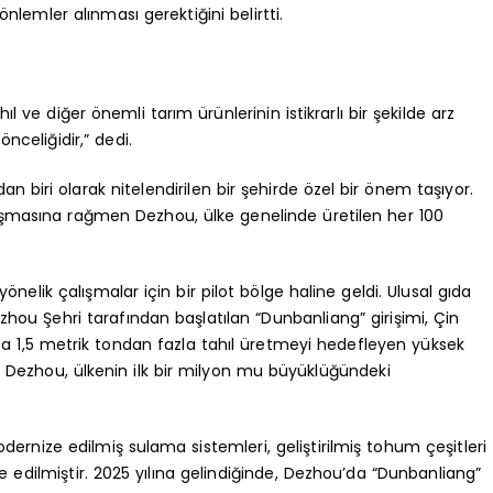
lemler alınması gerektiğini belirtti.
ı
ıl ve diğer önemli tarım ürünlerinin istikrarlı bir şekilde arz
nceliğidir,” dedi.
ından biri olarak nitelendirilen bir şehirde özel bir önem taşıyor.
aşmasına rağmen Dezhou, ülke genelinde üretilen her 100
önelik çalışmalar için bir pilot bölge haline geldi. Ulusal gıda
hou Şehri tarafından başlatılan “Dunbanliang” girişimi, Çin
na 1,5 metrik tondan fazla tahıl üretmeyi hedefleyen yüksek
nra Dezhou, ülkenin ilk bir milyon mu büyüklüğündeki
odernize edilmiş sulama sistemleri, geliştirilmiş tohum çeşitleri
e edilmiştir. 2025 yılına gelindiğinde, Dezhou’da “Dunbanliang”