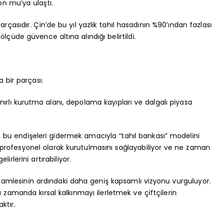
yon mu’ya ulaştı.
rçasıdır. Çin’de bu yıl yazlık tahıl hasadının %90’ından fazlası
çüde güvence altına alındığı belirtildi.
 bir parçası.
Sınırlı kurutma alanı, depolama kayıpları ve dalgalı piyasa
, bu endişeleri gidermek amacıyla “tahıl bankası” modelini
or, profesyonel olarak kurutulmasını sağlayabiliyor ve ne zaman
irlerini artırabiliyor.
 hamlesinin ardındaki daha geniş kapsamlı vizyonu vurguluyor.
zamanda kırsal kalkınmayı ilerletmek ve çiftçilerin
ktır.