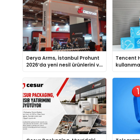
Derya Arms, İstanbul Prohunt
Tencent 
2026’da yeni nesil ürünlerini ve
kullanım
global marka vizyonunu
sergiledi