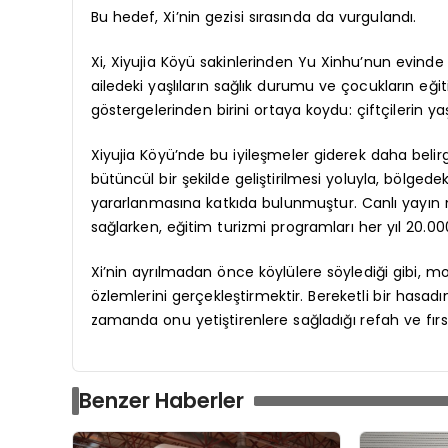
Bu hedef, Xi’nin gezisi sırasında da vurgulandı.
Xi, Xiyujia Köyü sakinlerinden Yu Xinhu’nun evinde ai
ailedeki yaşlıların sağlık durumu ve çocukların eği
göstergelerinden birini ortaya koydu: çiftçilerin 
Xiyujia Köyü’nde bu iyileşmeler giderek daha belirgi
bütüncül bir şekilde geliştirilmesi yoluyla, bölgede
yararlanmasına katkıda bulunmuştur. Canlı yayın merk
sağlarken, eğitim turizmi programları her yıl 20.00
Xi’nin ayrılmadan önce köylülere söylediği gibi, 
özlemlerini gerçekleştirmektir. Bereketli bir hasadı
zamanda onu yetiştirenlere sağladığı refah ve fırs
Benzer Haberler