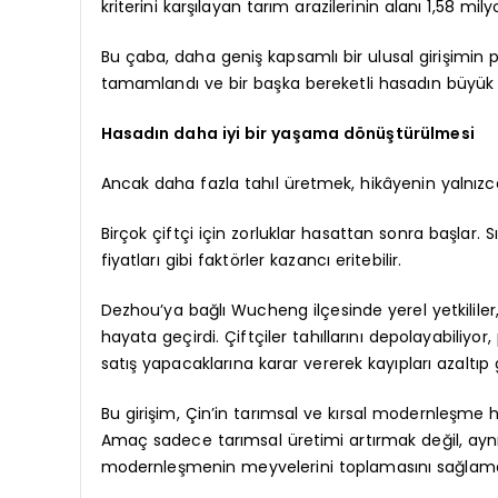
kriterini karşılayan tarım arazilerinin alanı 1,58 mil
Bu çaba, daha geniş kapsamlı bir ulusal girişimin pa
tamamlandı ve bir başka bereketli hasadın büyük öl
Hasadın daha iyi bir yaşama dönüştürülmesi
Ancak daha fazla tahıl üretmek, hikâyenin yalnızca
Birçok çiftçi için zorluklar hasattan sonra başlar. 
fiyatları gibi faktörler kazancı eritebilir.
Dezhou’ya bağlı Wucheng ilçesinde yerel yetkililer
hayata geçirdi. Çiftçiler tahıllarını depolayabiliy
satış yapacaklarına karar vererek kayıpları azaltıp gel
Bu girişim, Çin’in tarımsal ve kırsal modernleşme
Amaç sadece tarımsal üretimi artırmak değil, aynı 
modernleşmenin meyvelerini toplamasını sağlama