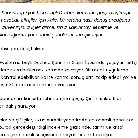
i Shandong Eyaleti’ne bağlı Dezhou kentinde gerçekleştirdiği
asatları çiftçiler için kalıcı bir refaha nasıl dönüştürdüğünü
 güvenliğini güçlendirme, kırsal kalkınmayı ilerletme ve
sını sağlama yönündeki çabalarını öne çıkarıyor.
ışı gerçekleştiriliyor.
aleti’ne bağlı Dezhou Şehri’nin Xiajin İlçesi’nde yaşayan çiftçi
atlerce sıra beklemek zorunda kalmıyor. Bir mobil uygulama
rı kontrol edebiliyor, kalite kontrol sonuçlarını takip edebiliyor ve
aşık 30 dakikada tamamlayabiliyor.
ki imkanlarla tahıl satışına geçiş; Çin’in istikrarlı bir
ir bakış sunuyor.
geler ve çiftçiler, uzun süredir yönetimde en önemli öncelikler
’da gerçekleştirdiği inceleme gezisinde, tarım ve kırsal
rnleşme hamlesi açısından hayati önem taşıdığını