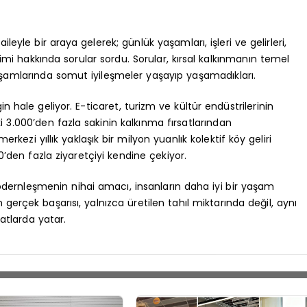
leyle bir araya gelerek; günlük yaşamları, işleri ve gelirleri,
timi hakkında sorular sordu. Sorular, kırsal kalkınmanın temel
yaşamlarında somut iyileşmeler yaşayıp yaşamadıkları.
n hale geliyor. E-ticaret, turizm ve kültür endüstrilerinin
ki 3.000’den fazla sakinin kalkınma fırsatlarından
ezi yıllık yaklaşık bir milyon yuanlık kolektif köy geliri
0’den fazla ziyaretçiyi kendine çekiyor.
modernleşmenin nihai amacı, insanların daha iyi bir yaşam
n gerçek başarısı, yalnızca üretilen tahıl miktarında değil, aynı
atlarda yatar.