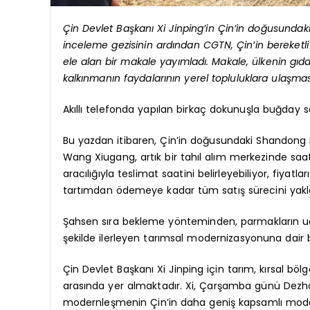
Çin Devlet Başkanı Xi Jinping’in Çin’in doğusundak
inceleme gezisinin ardından CGTN, Çin’in bereketli h
ele alan bir makale yayımladı. Makale, ülkenin gıda
kalkınmanın faydalarının yerel topluluklara ulaşma
Akıllı telefonda yapılan birkaç dokunuşla buğday sat
Bu yazdan itibaren, Çin’in doğusundaki Shandong Ey
Wang Xiugang, artık bir tahıl alım merkezinde sa
aracılığıyla teslimat saatini belirleyebiliyor, fiyatla
tartımdan ödemeye kadar tüm satış sürecini yakl
Şahsen sıra bekleme yönteminden, parmakların ucunda
şekilde ilerleyen tarımsal modernizasyonuna dair b
Çin Devlet Başkanı Xi Jinping için tarım, kırsal böl
arasında yer almaktadır. Xi, Çarşamba günü Dezhou
modernleşmenin Çin’in daha geniş kapsamlı mode