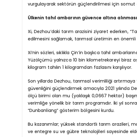
vurgulayarak sektörün güçlendirilmesi için somut ön
Ülkenin tahıl ambarının güvence altına alınmas
Xi, Dezhou’daki tarım arazisini ziyaret ederken, “Tah
edilmesini sağlamak, tarımsal üretimin en önemli ö
Xi’nin sözleri, sıklıkla Çin’in başlıca tahıl ambarlar
Yüzölçümü yalnızca 10 bin kilometrekareyi biraz 
kilogram tahılın 1 kilogramdan fazlasını karşılıyor.
Son yıllarda Dezhou, tarımsal verimliliği artırmaya y
güvenliğini güçlendirmek amacıyla 2021 yılında Dez
ölçü birimi olan mu (yaklaşık 0,0667 hektar) başı
verimliğe yönelik bir tarım programıdır. İki yıl so
“Dunbanliang” gösterim bölgesini kurdu.
Bu kazanımlar; yüksek standartlı tarım arazileri, m
ve entegre su ve gübre teknolojileri sayesinde eld