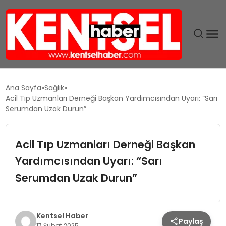
SON DAKIKA
Ana Sayfa
Sağlık
Acil Tıp Uzmanları Derneği Başkan Yardımcısından Uyarı: “Sarı
GÜNDEM
Serumdan Uzak Durun”
EKONOMI
Acil Tıp Uzmanları Derneği Başkan
Yardımcısından Uyarı: “Sarı
EĞITIM
Serumdan Uzak Durun”
TEKNOLOJI
MAGAZIN
Kentsel Haber
Paylaş
17 Şubat 2025