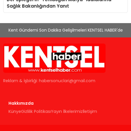
Sağlık Bakanlığından Yanıt
Kent Gündemi Son Dakika Gelişilmeleri KENTSEL HABER'de
Reklam & İşbirliği:
habersonuclari@gmail.com
Hakkımızda
Künye
Gizlilik Politikası
Yayın İlkelerimiz
İletişim