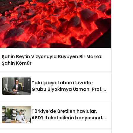
Şahin Bey’in Vizyonuyla Büyüyen Bir Marka:
Şahin Kömür
Talatpaşa Laboratuvarlar
Grubu Biyokimya Uzmanı Prof.
Dr. Ahmet Var
Türkiye’de üretilen havlular,
ABD’li tüketicilerin banyosunda
baş kahraman oluyor