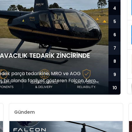
4
5
6
7
AVACILIK TEDARIK ZINCIRINDE
8
yedek parça tedarikine, MRO ve AOG
9
iş bir alanda faaliyet gösteren Falcon Aero
esel pazarlara taşıyor. Havacılık sektöründe
10
netiminin önemi her geçen gün artarken, Falcon
 sunduğu bütünleşik çözümlerle büyümesini
Gündem