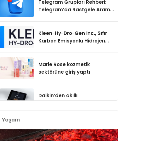
Telegram Grupları Rehberi:
Telegram’da Rastgele Arama
Yerine Kategori Bazlı Keşif
Kleen-Hy-Dro-Gen Inc., Sıfır
Karbon Emisyonlu Hidrojen
Isıtma Teknolojisinde ISO ve
TSSA Düzenleyici Onaylarını
KAHVERENGI KOKARCA İLE SAVAŞTA 1.6 MIL
Aldı
Marie Rose kozmetik
DOĞAYA SALINDI
sektörüne giriş yaptı
Tarım ve Orman Bakanı İbrahim Yumaklı, kahverengi kok
2026'da 859 bin 329 hanede kışlak mücadelesi yapıldığını v
doğaya salındığını duyurdu.
Daikin’den akıllı
iklimlendirmede yeni dönem:
Madoka Plus Türkiye’de
Yaşam