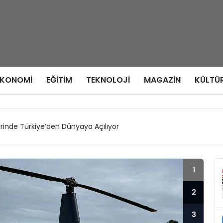
EKONOMI
EĞITIM
TEKNOLOJI
MAGAZIN
KÜLTÜ
irinde Türkiye’den Dünyaya Açılıyor
1
2
3