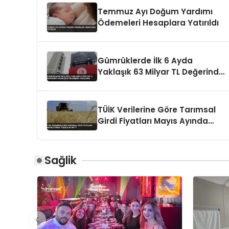
Temmuz Ayı Doğum Yardımı
Ödemeleri Hesaplara Yatırıldı
Gümrüklerde İlk 6 Ayda
Yaklaşık 63 Milyar TL Değerinde
Kaçakçılık Önlenerek Yakalandı
TÜİK Verilerine Göre Tarımsal
Girdi Fiyatları Mayıs Ayında
Yüzde 0,44 Arttı
Sağlik