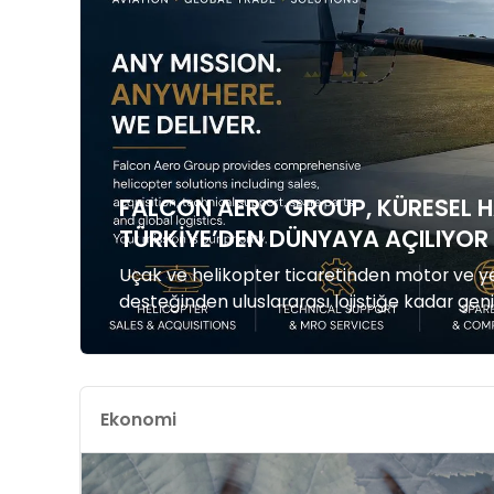
FALCON AERO GROUP, KÜRESEL H
TÜRKIYE’DEN DÜNYAYA AÇILIYOR
Uçak ve helikopter ticaretinden motor ve 
desteğinden uluslararası lojistiğe kadar gen
Group, Türkiye merkezli operasyonlarını kür
hız, güvenilirlik ve doğru tedarik zinciri yö
Aero Group uluslararası havacılık pazarına
sürdürüyor....
Ekonomi