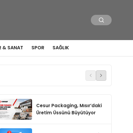
R & SANAT
SPOR
SAĞLIK
Kahverengi Kokarca İle
Cesur Packaging, Mısır’daki
Üretim Üssünü Büyütüyor