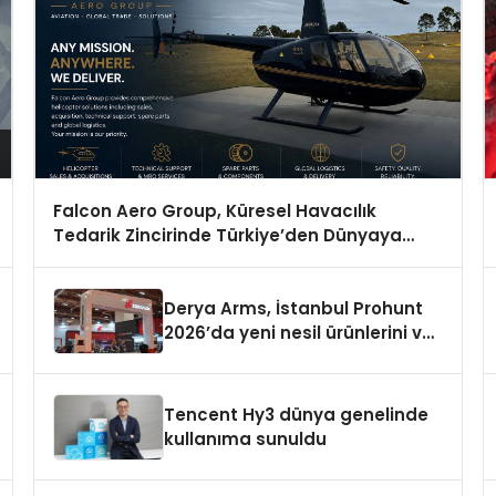
Falcon Aero Group, Küresel Havacılık
Tedarik Zincirinde Türkiye’den Dünyaya
Açılıyor
Derya Arms, İstanbul Prohunt
2026’da yeni nesil ürünlerini ve
global marka vizyonunu
sergiledi
Tencent Hy3 dünya genelinde
kullanıma sunuldu