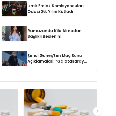
İzmir Emlak Komisyoncuları
Odası 26. Yılını Kutladı
Ramazanda Kilo Almadan
Sağlıklı Beslenin!
Şenol Güneş’ten Maç Sonu
Açıklamaları: “Galatasaray
Vadeyi Uzattı, Eren Elmalı Bu
Takımın Oyuncusu”