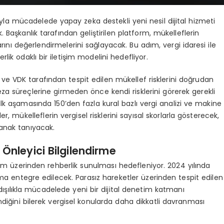
yla mücadelede yapay zeka destekli yeni nesil dijital hizmeti
 Başkanlık tarafından geliştirilen platform, mükelleflerin
rını değerlendirmelerini sağlayacak. Bu adım, vergi idaresi ile
lik odaklı bir iletişim modelini hedefliyor.
ve VDK tarafından tespit edilen mükellef risklerini doğrudan
a süreçlerine girmeden önce kendi risklerini görerek gerekli
k aşamasında 150’den fazla kural bazlı vergi analizi ve makine
, mükelleflerin vergisel risklerini sayısal skorlarla gösterecek,
lanak tanıyacak.
Önleyici Bilgilendirme
stem üzerinden rehberlik sunulması hedefleniyor. 2024 yılında
orma entegre edilecek. Parasız hareketler üzerinden tespit edilen
t dışılıkla mücadelede yeni bir dijital denetim katmanı
endiğini bilerek vergisel konularda daha dikkatli davranması