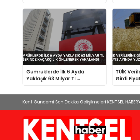
Sürdürdü
Zirveye Ul
Gümrüklerde İlk 6 Ayda
TÜİK Veri
Yaklaşık 63 Milyar TL
Girdi Fiya
Değerinde Kaçakçılık
Yüzde 0,4
Önlenerek Yakalandı
Kent Gündemi Son Dakika Gelişilmeleri KENTSEL HABER