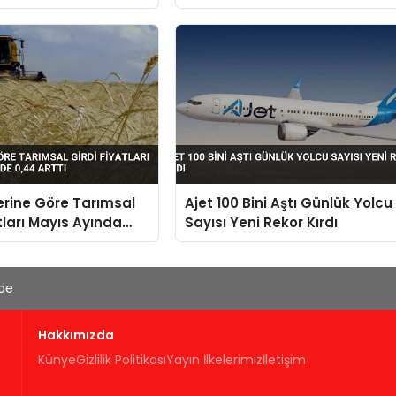
aştı
lerine Göre Tarımsal
Ajet 100 Bini Aştı Günlük Yolcu
tları Mayıs Ayında
Sayısı Yeni Rekor Kırdı
4 Arttı
'de
Hakkımızda
Künye
Gizlilik Politikası
Yayın İlkelerimiz
İletişim