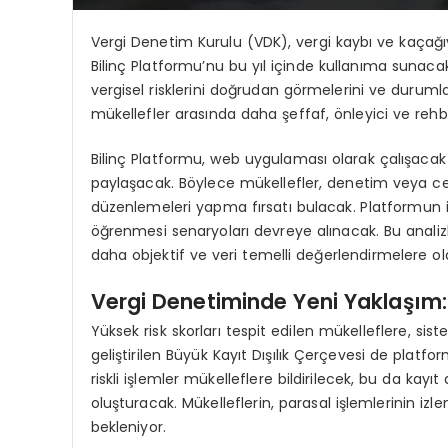
Vergi Denetim Kurulu (VDK), vergi kaybı ve kaçağı
Bilinç Platformu’nu bu yıl içinde kullanıma sunacak.
vergisel risklerini doğrudan görmelerini ve durumla
mükellefler arasında daha şeffaf, önleyici ve rehber
Bilinç Platformu, web uygulaması olarak çalışacak 
paylaşacak. Böylece mükellefler, denetim veya cez
düzenlemeleri yapma fırsatı bulacak. Platformun il
öğrenmesi senaryoları devreye alınacak. Bu analizler
daha objektif ve veri temelli değerlendirmelere o
Vergi Denetiminde Yeni Yaklaşım: 
Yüksek risk skorları tespit edilen mükelleflere, si
geliştirilen Büyük Kayıt Dışılık Çerçevesi de platf
riskli işlemler mükelleflere bildirilecek, bu da kayı
oluşturacak. Mükelleflerin, parasal işlemlerinin izl
bekleniyor.