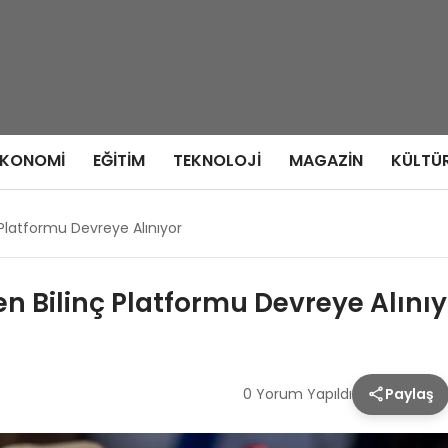
EKONOMI
EĞITIM
TEKNOLOJI
MAGAZIN
KÜLTÜ
nç Platformu Devreye Alınıyor
iren Bilinç Platformu Devreye Alını
0 Yorum Yapıldı
Paylaş