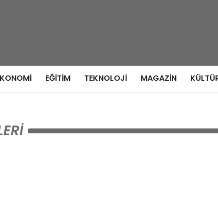
EKONOMI
EĞITIM
TEKNOLOJI
MAGAZIN
KÜLTÜ
ERI