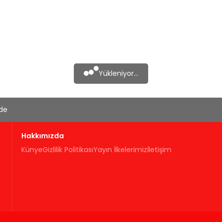
Yükleniyor...
'de
Hakkımızda
Künye
Gizlilik Politikası
Yayın İlkelerimiz
İletişim