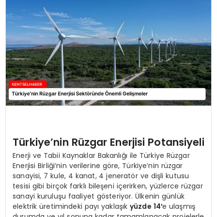
KÜLTÜR & SANAT
SPOR
SAĞLIK
Türkiye’nin Rüzgar Enerjisi Potansiyeli
Enerji ve Tabii Kaynaklar Bakanlığı ile Türkiye Rüzgar
Enerjisi Birliği’nin verilerine göre, Türkiye’nin rüzgar
sanayisi, 7 kule, 4 kanat, 4 jeneratör ve dişli kutusu
tesisi gibi birçok farklı bileşeni içerirken, yüzlerce rüzgar
sanayi kuruluşu faaliyet gösteriyor. Ülkenin günlük
elektrik üretimindeki payı yaklaşık
yüzde 14′
e ulaşmış
durumda ve yıl sonuna kadar tamamlanacak projelerle