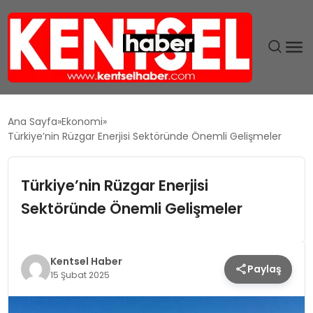
SON DAKIKA
Ana Sayfa
Ekonomi
Türkiye’nin Rüzgar Enerjisi Sektöründe Önemli Gelişmeler
GÜNDEM
Türkiye’nin Rüzgar Enerjisi
EKONOMI
Sektöründe Önemli Gelişmeler
EĞITIM
TEKNOLOJI
Kentsel Haber
Paylaş
15 Şubat 2025
MAGAZIN