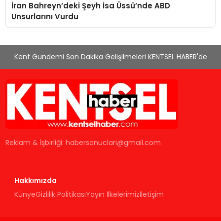
İran Bahreyn’deki Şeyh İsa Üssü’nde ABD
Unsurlarını Vurdu
Kent Gündemi Son Dakika Gelişilmeleri KENTSEL HABER'de
Reklam & İşbirliği:
habersonuclari@gmail.com
Hakkımızda
Künye
Gizlilik Politikası
Yayın İlkelerimiz
İletişim