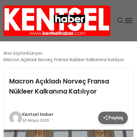
SON DAKIKA
Ana Sayfa
Dünya
Macron Açıkladı Norveç Fransa Nükleer Kalkanına Katılıyor
GÜNDEM
Macron Açıkladı Norveç Fransa
EKONOMI
Nükleer Kalkanına Katılıyor
EĞITIM
TEKNOLOJI
Kentsel Haber
Paylaş
30 Mayıs 2026
MAGAZIN