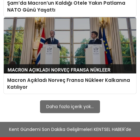
Şam’da Macron’un Kaldığı Otele Yakın Patlama
KÜLTÜR & SANAT
NATO Günü Yaşattı
SPOR
SAĞLIK
Macron Açıkladı Norveç Fransa Nükleer Kalkanına
Katılıyor
Daha fazla içerik yok...
Kent Gündemi Son Dakika Gelişilmeleri KENTSEL HABER'de