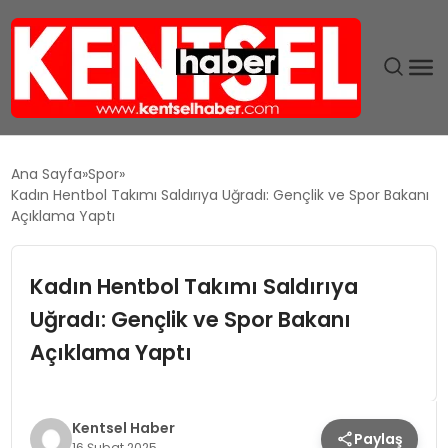
SON DAKIKA
Ana Sayfa
Spor
Kadın Hentbol Takımı Saldırıya Uğradı: Gençlik ve Spor Bakanı
GÜNDEM
Açıklama Yaptı
EKONOMI
Kadın Hentbol Takımı Saldırıya
Uğradı: Gençlik ve Spor Bakanı
EĞITIM
Açıklama Yaptı
TEKNOLOJI
MAGAZIN
Kentsel Haber
Paylaş
16 Şubat 2025