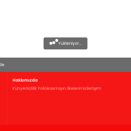
Yükleniyor...
'de
Hakkımızda
Künye
Gizlilik Politikası
Yayın İlkelerimiz
İletişim