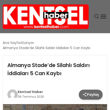
SON DAKIKA
Ana Sayfa
Dünya
Almanya Stade’de Silahlı Saldırı İddiaları 5 Can Kaybı
GÜNDEM
Almanya Stade’de Silahlı Saldırı
EKONOMI
İddiaları 5 Can Kaybı
EĞITIM
TEKNOLOJI
Kentsel Haber
Paylaş
06 Temmuz 2026
MAGAZIN