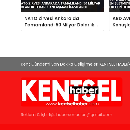
NATO Zirvesi Ankara’da
ABD Av
Tamamlandı 50 Milyar Dolarlık
Konuşl
Tedarik Anlaşması İmzalandı
Planlıy
Ülkeler
Kent Gündemi Son Dakika Gelişilmeleri KENTSEL HABER
Reklam & İşbirliği:
habersonuclari@gmail.com