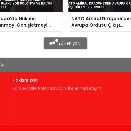
rupa’da Nükleer
NATO Amiral Dragone’de
anmayı Genişletmeyi
Avrupa Ordusu Çıkışı
or Polonya ve Baltık
Düşünülemez Vurgusu
i Hedefte
Yükleniyor...
'de
Hakkımızda
Künye
Gizlilik Politikası
Yayın İlkelerimiz
İletişim