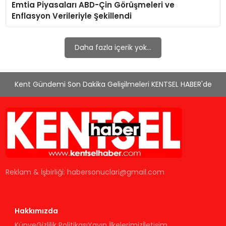
Emtia Piyasaları ABD-Çin Görüşmeleri ve
KÜLTÜR & SANAT
Enflasyon Verileriyle Şekillendi
SPOR
Daha fazla içerik yok...
SAĞLIK
Kent Gündemi Son Dakika Gelişilmeleri KENTSEL HABER'de
Reklam & İşbirliği:
habersonuclari@gmail.com
Hakkımızda
Künye
Gizlilik Politikası
Yayın İlkelerimiz
İletişim