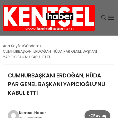
SON DAKIKA
Ana Sayfa
Gündem
CUMHURBAŞKANI ERDOĞAN, HÜDA PAR GENEL BAŞKANI
GÜNDEM
YAPICIOĞLU’NU KABUL ETTİ
EKONOMI
CUMHURBAŞKANI ERDOĞAN, HÜDA
PAR GENEL BAŞKANI YAPICIOĞLU’NU
EĞITIM
KABUL ETTİ
TEKNOLOJI
MAGAZIN
Kentsel Haber
Paylaş
25 Şubat 2026