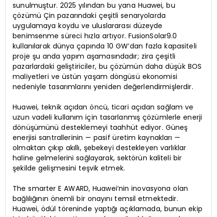
sunulmuştur. 2025 yılından bu yana Huawei, bu
çözümü Çin pazarındaki çeşitli senaryolarda
uygulamaya koydu ve uluslararası düzeyde
benimsenme süreci hızla artıyor. FusionSolar9.0
kullanılarak dünya çapında 10 GW’dan fazla kapasiteli
proje şu anda yapım aşamasındadır; zira çeşitli
pazarlardaki geliştiriciler, bu çözümün daha düşük BOS
maliyetleri ve üstün yaşam döngüsü ekonomisi
nedeniyle tasarımlarını yeniden değerlendirmişlerdir.
Huawei, teknik açıdan öncü, ticari açıdan sağlam ve
uzun vadeli kullanım için tasarlanmış çözümlerle enerji
dönüşümünü desteklemeyi taahhüt ediyor. Güneş
enerjisi santrallerinin — pasif üretim kaynakları —
olmaktan çıkıp akıllı, şebekeyi destekleyen varlıklar
haline gelmelerini sağlayarak, sektörün kaliteli bir
şekilde gelişmesini teşvik etmek.
The smarter E AWARD, Huawei’nin inovasyona olan
bağlılığının önemli bir onayını temsil etmektedir.
Huawei, ödül töreninde yaptığı açıklamada, bunun ekip