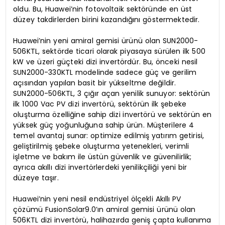
oldu. Bu, Huawei’nin fotovoltaik sektöründe en üst
düzey takdirlerden birini kazandığını göstermektedir.
Huawei’nin yeni amiral gemisi ürünü olan SUN2000-
506KTL, sektörde ticari olarak piyasaya sürülen ilk 500
kW ve üzeri güçteki dizi invertördür. Bu, önceki nesil
SUN2000-330KTL modelinde sadece güç ve gerilim
açısından yapılan basit bir yükseltme değildir.
SUN2000-506KTL, 3 çığır açan yenilik sunuyor: sektörün
ilk 1000 Vac PV dizi invertörü, sektörün ilk şebeke
oluşturma özelliğine sahip dizi invertörü ve sektörün en
yüksek güç yoğunluğuna sahip ürün. Müşterilere 4
temel avantaj sunar: optimize edilmiş yatırım getirisi,
geliştirilmiş şebeke oluşturma yetenekleri, verimli
işletme ve bakım ile üstün güvenlik ve güvenilirlik;
ayrıca akıllı dizi invertörlerdeki yenilikçiliği yeni bir
düzeye taşır.
Huawei’nin yeni nesil endüstriyel ölçekli Akıllı PV
çözümü FusionSolar9.0’ın amiral gemisi ürünü olan
506KTL dizi invertörü, halihazırda geniş çapta kullanıma