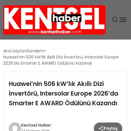
SON DAKIKA
Ana Sayfa
Gündem
Huawei’nin 506 kW’lık Akıllı Dizi İnvertörü, Intersolar Europe
GÜNDEM
2026’da Smarter E AWARD Ödülünü Kazandı
EKONOMI
Huawei’nin 506 kW’lık Akıllı Dizi
İnvertörü, Intersolar Europe 2026’da
EĞITIM
Smarter E AWARD Ödülünü Kazandı
TEKNOLOJI
MAGAZIN
Kentsel Haber
Paylaş
24 Haziran 2026