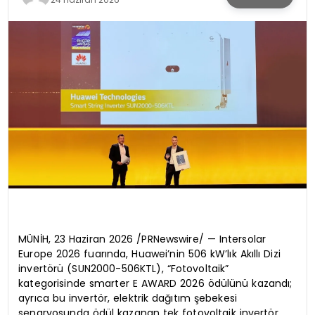
KÜLTÜR & SANAT
SPOR
SAĞLIK
MÜNİH, 23 Haziran 2026 /PRNewswire/ — Intersolar
Europe 2026 fuarında, Huawei’nin 506 kW’lık Akıllı Dizi
invertörü (SUN2000-506KTL), “Fotovoltaik”
kategorisinde smarter E AWARD 2026 ödülünü kazandı;
ayrıca bu invertör, elektrik dağıtım şebekesi
senaryosunda ödül kazanan tek fotovoltaik invertör