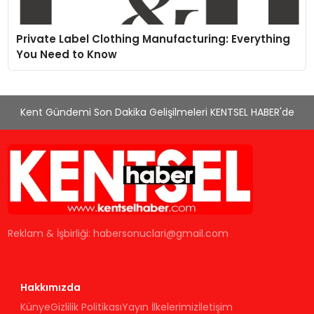
artırırken modern yaşam alanlarında teknolojiyi
estetik ile bulu
Private Label Clothing Manufacturing: Everything
You Need to Know
Kent Gündemi Son Dakika Gelişilmeleri KENTSEL HABER'de
Reklam & İşbirliği:
habersonuclari@gmail.com
Hakkımızda
Künye
Gizlilik Politikası
Yayın İlkelerimiz
İletişim