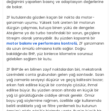
değişimini yaparken basınç ve adaptasyon değerlerine
de bakar.
ZF kutularında gözden kaçan bir nokta da motor-
şanzıman uyumu. Yüksek tork üreten bir motorun
düzgün çalışması, kutuya binen yükü de dengeler.
Ateşleme ya da turbo tarafındaki bir sorun, geçişlere
titreşim olarak yansıyabilir. Bu yüzden kapsamlı bir
motor bakımı ve performans kontrolü
, ZF şanzımanın
da uzun ömürlü olmasına katkı sağlar. Doğru
bakıldığında 8HP, yüz binlerce kilometre sorunsuz
gidebilen sağlam bir kutu.
ZF 8HP’de en bilinen zayıf noktalardan biri, mekatronik
üzerindeki conta grubundan gelen yağ sızıntısıdır. Sızan
yağ zamanla seviyeyi düşürür ve geçiş kalitesini bozar;
erken fark edilirse küçük bir contayla çözülür, ihmal
edilirse büyür. Bu yüzden aracın altında en küçük bir
yağ izi görüldüğünde ciddiye almak gerekir. Ömür
boyu yağ söylemine rağmen, özellikle ağır kullanımda
belirli aralıklarla yağ ve filtre yenilemek bu kutunun
ömrünü gözle görülür biçimde uzatır. Bugün küçük bir