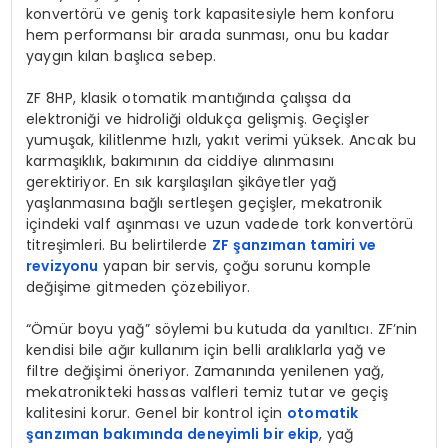
konvertörü ve geniş tork kapasitesiyle hem konforu
hem performansı bir arada sunması, onu bu kadar
yaygın kılan başlıca sebep.
ZF 8HP, klasik otomatik mantığında çalışsa da
elektroniği ve hidroliği oldukça gelişmiş. Geçişler
yumuşak, kilitlenme hızlı, yakıt verimi yüksek. Ancak bu
karmaşıklık, bakımının da ciddiye alınmasını
gerektiriyor. En sık karşılaşılan şikâyetler yağ
yaşlanmasına bağlı sertleşen geçişler, mekatronik
içindeki valf aşınması ve uzun vadede tork konvertörü
titreşimleri. Bu belirtilerde
ZF şanzıman tamiri ve
revizyonu
yapan bir servis, çoğu sorunu komple
değişime gitmeden çözebiliyor.
“Ömür boyu yağ” söylemi bu kutuda da yanıltıcı. ZF’nin
kendisi bile ağır kullanım için belli aralıklarla yağ ve
filtre değişimi öneriyor. Zamanında yenilenen yağ,
mekatronikteki hassas valfleri temiz tutar ve geçiş
kalitesini korur. Genel bir kontrol için
otomatik
şanzıman bakımında deneyimli bir ekip
, yağ