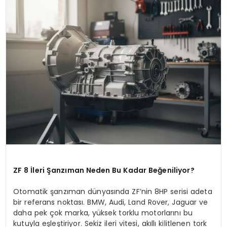
KÜLTÜR & SANAT
SPOR
SAĞLIK
ZF 8 İleri Şanzıman Neden Bu Kadar Beğeniliyor?
Otomatik şanzıman dünyasında ZF’nin 8HP serisi adeta
bir referans noktası. BMW, Audi, Land Rover, Jaguar ve
daha pek çok marka, yüksek torklu motorlarını bu
kutuyla eşleştiriyor. Sekiz ileri vitesi, akıllı kilitlenen tork