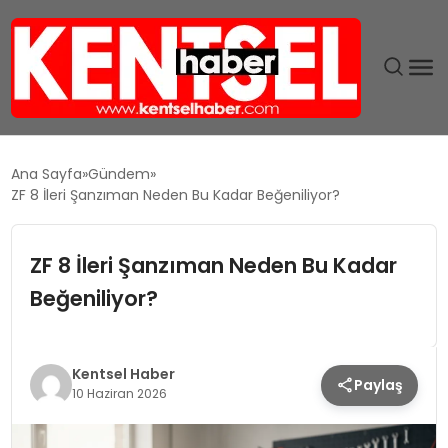
SON DAKIKA
Ana Sayfa
Gündem
ZF 8 İleri Şanzıman Neden Bu Kadar Beğeniliyor?
GÜNDEM
ZF 8 İleri Şanzıman Neden Bu Kadar
EKONOMI
Beğeniliyor?
EĞITIM
TEKNOLOJI
Kentsel Haber
Paylaş
10 Haziran 2026
MAGAZIN