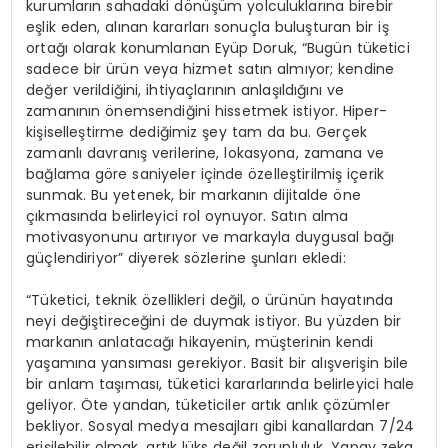
kurumların sahadaki dönüşüm yolculuklarına birebir
eşlik eden, alınan kararları sonuçla buluşturan bir iş
ortağı olarak konumlanan Eyüp Doruk, “Bugün tüketici
sadece bir ürün veya hizmet satın almıyor; kendine
değer verildiğini, ihtiyaçlarının anlaşıldığını ve
zamanının önemsendiğini hissetmek istiyor. Hiper-
kişiselleştirme dediğimiz şey tam da bu. Gerçek
zamanlı davranış verilerine, lokasyona, zamana ve
bağlama göre saniyeler içinde özelleştirilmiş içerik
sunmak. Bu yetenek, bir markanın dijitalde öne
çıkmasında belirleyici rol oynuyor. Satın alma
motivasyonunu artırıyor ve markayla duygusal bağı
güçlendiriyor” diyerek sözlerine şunları ekledi:
“Tüketici, teknik özellikleri değil, o ürünün hayatında
neyi değiştireceğini de duymak istiyor. Bu yüzden bir
markanın anlatacağı hikayenin, müşterinin kendi
yaşamına yansıması gerekiyor. Basit bir alışverişin bile
bir anlam taşıması, tüketici kararlarında belirleyici hale
geliyor. Öte yandan, tüketiciler artık anlık çözümler
bekliyor. Sosyal medya mesajları gibi kanallardan 7/24
erişilebilir olmak, artık lüks değil zorunluluk. Yapay zeka