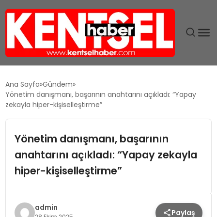
SON DAKIKA
Ana Sayfa
Gündem
Yönetim danışmanı, başarının anahtarını açıkladı: “Yapay
GÜNDEM
zekayla hiper-kişiselleştirme”
EKONOMI
Yönetim danışmanı, başarının
anahtarını açıkladı: “Yapay zekayla
EĞITIM
hiper-kişiselleştirme”
TEKNOLOJI
MAGAZIN
admin
Paylaş
28 Ekim 2025