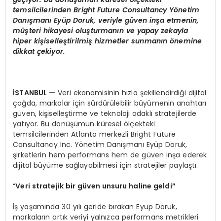
temsilcilerinden Bright Future Consultancy Y
ö
netim
Danışmanı Eyüp Doruk, veriyle gü
ven in
ş
a e
tmenin,
müşteri
hik
ayesi oluşturmanın ve yapay zekayla
hiper kişiselleştirilmiş hizmetler sunmanın
ö
nemine
dikkat çekiyor.
İSTANBUL
—
Veri ekonomisinin hızla şekillendirdiği dijital
çağda, markalar için sürdürülebilir büyümenin anahtarı
güven, kişiselleştirme ve teknoloji odaklı stratejilerde
yatıyor. Bu dönüşümün küresel ölçekteki
temsilcilerinden Atlanta merkezli Bright Future
Consultancy Inc. Yönetim Danışmanı Eyüp Doruk,
şirketlerin hem performans hem de güven inşa ederek
dijital büyüme sağlayabilmesi için stratejiler paylaştı.
“
Veri
stratejik bir güven unsuru haline geldi”
İş yaşamında 30 yılı geride bırakan Eyüp Doruk,
markaların artık veriyi yalnızca performans metrikleri