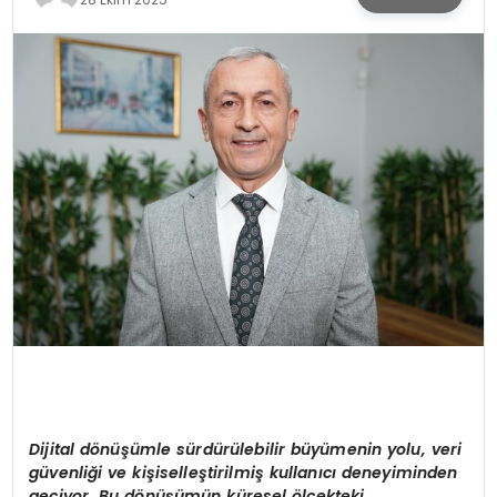
KÜLTÜR & SANAT
SPOR
SAĞLIK
Dijital d
ö
nüşümle sürdürülebilir büyümenin yolu, veri
güvenliği ve kişiselleştirilmiş kullanıcı deneyiminden
geçiyor. Bu d
ö
nüşümün küresel
ö
lçekteki