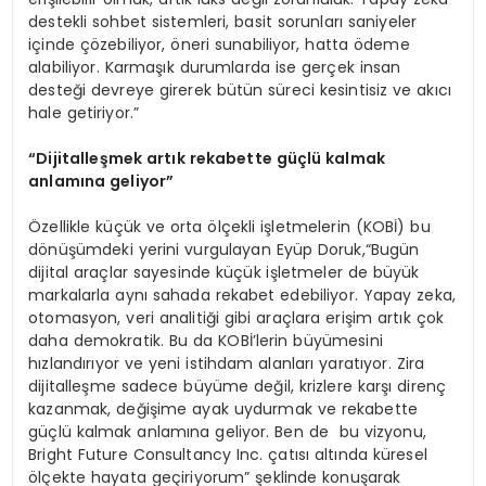
destekli sohbet sistemleri, basit sorunları saniyeler
içinde çözebiliyor, öneri sunabiliyor, hatta ödeme
alabiliyor. Karmaşık durumlarda ise gerçek insan
desteği devreye girerek bütün süreci kesintisiz ve akıcı
hale getiriyor.”
“
Dijitalleşmek artık rekabette güçlü kalmak
anlamına geliyor”
Özellikle küçük ve orta ölçekli işletmelerin (KOBİ) bu
dönüşümdeki yerini vurgulayan Eyüp Doruk,“Bugün
dijital araçlar sayesinde küçük işletmeler de büyük
markalarla aynı sahada rekabet edebiliyor. Yapay zeka,
otomasyon, veri analitiği gibi araçlara erişim artık çok
daha demokratik. Bu da KOBİ’lerin büyümesini
hızlandırıyor ve yeni istihdam alanları yaratıyor. Zira
dijitalleşme sadece büyüme değil, krizlere karşı direnç
kazanmak, değişime ayak uydurmak ve rekabette
güçlü kalmak anlamına geliyor. Ben de bu vizyonu,
Bright Future Consultancy Inc. çatısı altında küresel
ölçekte hayata geçiriyorum” şeklinde konuşarak