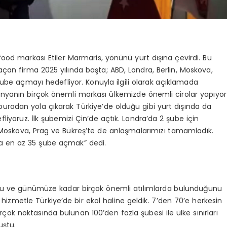
food markası Etiler Marmaris, yönünü yurt dışına çevirdi. Bu
açan firma 2025 yılında başta; ABD, Londra, Berlin, Moskova,
be açmayı hedefliyor. Konuyla ilgili olarak açıklamada
ünyanın birçok önemli markası ülkemizde önemli cirolar yapıyor
 buradan yola çıkarak Türkiye’de olduğu gibi yurt dışında da
yoruz. İlk şubemizi Çin’de açtık. Londra’da 2 şube için
, Moskova, Prag ve Bükreş’te de anlaşmalarımızı tamamladık.
rda en az 35 şube açmak” dedi.
ğunu ve günümüze kadar birçok önemli atılımlarda bulunduğunu
 hizmetle Türkiye’de bir ekol haline geldik. 7’den 70’e herkesin
ok noktasında bulunan 100’den fazla şubesi ile ülke sınırları
uştu.