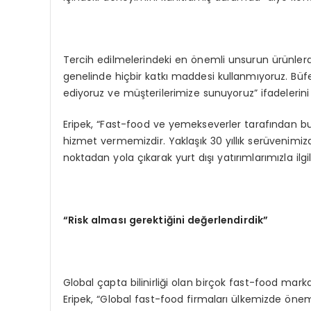
Tercih edilmelerindeki en önemli unsurun ürünlerdek
genelinde hiçbir katkı maddesi kullanmıyoruz. Büf
ediyoruz ve müşterilerimize sunuyoruz” ifadelerini 
Eripek, “Fast-food ve yemekseverler tarafından bu
hizmet vermemizdir. Yaklaşık 30 yıllık serüvenimizd
noktadan yola çıkarak yurt dışı yatırımlarımızla ilgil
“Risk alması gerektiğini değerlendirdik”
Global çapta bilinirliği olan birçok fast-food mar
Eripek, “Global fast-food firmaları ülkemizde önemli