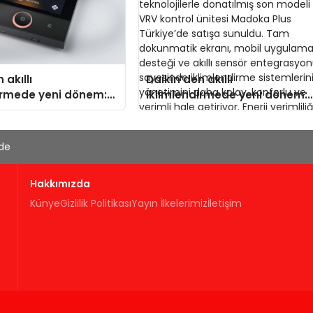
 akıllı
Daikin’den akıllı
irmede yeni dönem:
iklimlendirmede yeni dönem:
us Türkiye’de
Madoka Plus Türkiye’de
Daikin’in kullanıcı dostu
tasarımıyla öne çıkan Madok
'de
ailesinin yeni nesil
teknolojilerle donatılmış son
Hakkımızda
modeli VRV kontrol ünitesi
Madoka Plus Türkiye’de satış
Künye
Gizlilik Politikası
Yayın İlkelerimiz
İletişim
sunuldu. Tam dokunmatik
ekranı, mobil uygulama
desteği ve akıllı sensör
entegrasyonu sayesinde
iklimlendirme sistemlerinin
yönetimini daha kolay,
konforlu ve verimli hale