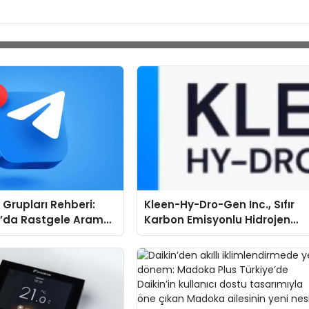
Grupları Rehberi:
Kleen-Hy-Dro-Gen Inc., Sıfır
’da Rastgele Arama
Karbon Emisyonlu Hidrojen
egori Bazlı Keşif
Isıtma Teknolojisinde ISO ve
TSSA Düzenleyici Onaylarını
Aldı