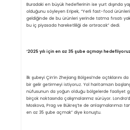
Buradaki en büyük hedeflerinin ise yurt dışında yapt
olduğunu söyleyen Eripek, “Yerli fast-food ürünler
geldiğinde de bu ürünleri yerinde tatma fırsatı ya
bu iç piyasada hareketliliği de artıracak” dedi.
‘2025 yılı için en az 35 şube açmayı hedefliyoruz
İlk şubeyi Çin’in Zhejiang Bölgesi’nde açtıklarını d
bir gelir getirmeyi istiyoruz. Yol haritamızın başla
nüfusunun da yoğun olduğu bölgelerde faaliyet gö
birçok noktasında çalışmalarımız sürüyor. Londra’d
Moskova, Prag ve Bükreş’te de anlaşmalarımızı tama
en az 35 şube açmak” diye konuştu.