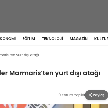
EKONOMI
EĞITIM
TEKNOLOJI
MAGAZIN
KÜLTÜ
maris’ten yurt dışı atağı
ler Marmaris’ten yurt dışı atağı
0 Yorum Yapıldı
Paylaş