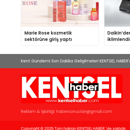
Marie Rose kozmetik
Daikin’den
sektörüne giriş yaptı
iklimlend
Madoka Pl
Kent Gündemi Son Dakika Gelişilmeleri KENTSEL HABER
Reklam & İşbirliği:
habersonuclari@gmail.com
Copyright © 2025 Tüm hakları KENTSEL HABER 'de saklıdır.