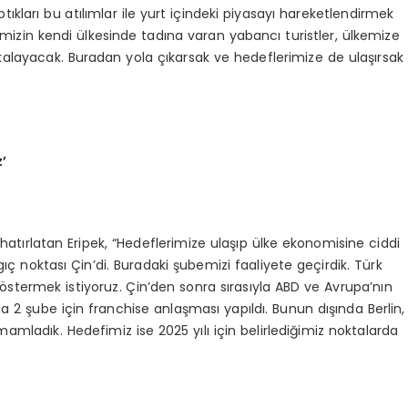
ıkları bu atılımlar ile yurt içindeki piyasayı hareketlendirmek
imizin kendi ülkesinde tadına varan yabancı turistler, ülkemize
kalayacak. Buradan yola çıkarsak ve hedeflerimize de ulaşırsak
’
a hatırlatan Eripek, “Hedeflerimize ulaşıp ülke ekonomisine ciddi
ngıç noktası Çin’di. Buradaki şubemizi faaliyete geçirdik. Türk
stermek istiyoruz. Çin’den sonra sırasıyla ABD ve Avrupa’nın
a 2 şube için franchise anlaşması yapıldı. Bunun dışında Berlin,
mladık. Hedefimiz ise 2025 yılı için belirlediğimiz noktalarda