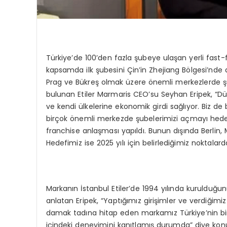
Türkiye’de 100’den fazla şubeye ulaşan yerli fast-
kapsamda ilk şubesini Çin’in Zhejiang Bölgesi’nde 
Prag ve Bükreş olmak üzere önemli merkezlerde şu
bulunan Etiler Marmaris CEO’su Seyhan Eripek, “D
ve kendi ülkelerine ekonomik girdi sağlıyor. Biz de
birçok önemli merkezde şubelerimizi açmayı hedefli
franchise anlaşması yapıldı. Bunun dışında Berlin
Hedefimiz ise 2025 yılı için belirlediğimiz noktala
Markanın İstanbul Etiler’de 1994 yılında kuruldu
anlatan Eripek, “Yaptığımız girişimler ve verdiğimiz
damak tadına hitap eden markamız Türkiye’nin birç
içindeki deneyimini kanıtlamış durumda” diye kon