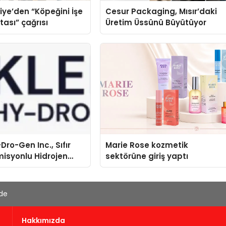
iye’den “Köpeğini İşe
Cesur Packaging, Mısır’daki
tası” çağrısı
Üretim Üssünü Büyütüyor
Dro-Gen Inc., Sıfır
Marie Rose kozmetik
isyonlu Hidrojen
sektörüne giriş yaptı
knolojisinde ISO ve
nleyici Onaylarını
'de
Hakkımızda