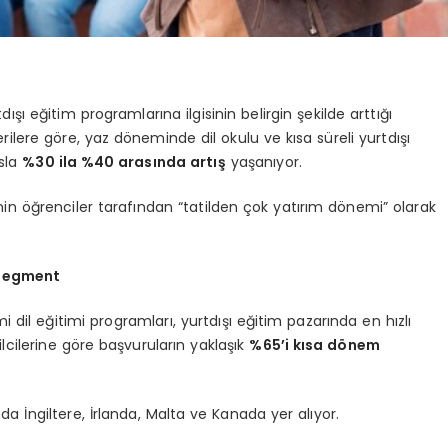
dışı eğitim programlarına ilgisinin belirgin şekilde arttığı
erilere göre, yaz döneminde dil okulu ve kısa süreli yurtdışı
asla
%30 ila %40 arasında artış
yaşanıyor.
n öğrenciler tarafından “tatilden çok yatırım dönemi” olarak
 Segment
dil eğitimi programları, yurtdışı eğitim pazarında en hızlı
cilerine göre başvuruların yaklaşık
%65’i kısa dönem
a İngiltere, İrlanda, Malta ve Kanada yer alıyor.