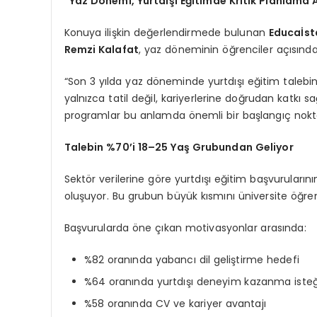
“Yaz Dönemi, Yurtdışı Eğitimde Kritik Planlama
Konuya ilişkin değerlendirmede bulunan
Educaİst
Remzi Kalafat
, yaz döneminin öğrenciler açısından
“Son 3 yılda yaz döneminde yurtdışı eğitim talebind
yalnızca tatil değil, kariyerlerine doğrudan katkı s
programlar bu anlamda önemli bir başlangıç nokta
Talebin %70’i 18–25 Yaş Grubundan Geliyor
Sektör verilerine göre yurtdışı eğitim başvurularını
oluşuyor. Bu grubun büyük kısmını üniversite öğren
Başvurularda öne çıkan motivasyonlar arasında:
%82 oranında yabancı dil geliştirme hedefi
%64 oranında yurtdışı deneyim kazanma isteğ
%58 oranında CV ve kariyer avantajı