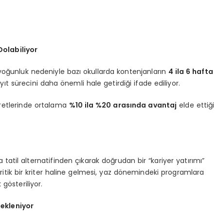
olabiliyor
oğunluk nedeniyle bazı okullarda kontenjanların
4 ila 6 hafta
ıt sürecini daha önemli hale getirdiği ifade ediliyor.
cretlerinde ortalama
%10 ila %20 arasında avantaj
elde ettiği
a tatil alternatifinden çıkarak doğrudan bir “kariyer yatırımı”
a kritik bir kriter haline gelmesi, yaz dönemindeki programlara
 gösteriliyor.
ekleniyor