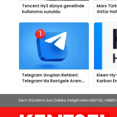
Tencent Hy3 dünya genelinde
Mars Türk
kullanıma sunuldu
Götür Haf
Telegram Grupları Rehberi:
Kleen-Hy-
Telegram’da Rastgele Arama
Karbon Em
Yerine Kategori Bazlı Keşif
Isıtma Te
TSSA Düze
Aldı
Kent Gündemi Son Dakika Gelişilmeleri KENTSEL HABER