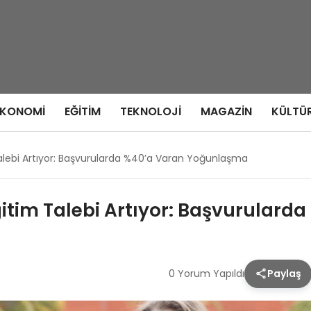
EKONOMI
EĞITIM
TEKNOLOJI
MAGAZIN
KÜLTÜ
alebi Artıyor: Başvurularda %40’a Varan Yoğunlaşma
itim Talebi Artıyor: Başvurular
0 Yorum Yapıldı
Paylaş