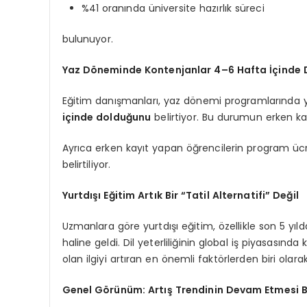
%41 oranında üniversite hazırlık süreci
bulunuyor.
Yaz Döneminde Kontenjanlar 4–6 Hafta İçinde D
Eğitim danışmanları, yaz dönemi programlarında y
içinde dolduğunu
belirtiyor. Bu durumun erken kay
Ayrıca erken kayıt yapan öğrencilerin program ü
belirtiliyor.
Yurtdışı Eğitim Artık Bir “Tatil Alternatifi” Değil
Uzmanlara göre yurtdışı eğitim, özellikle son 5 yıld
haline geldi. Dil yeterliliğinin global iş piyasasınd
olan ilgiyi artıran en önemli faktörlerden biri olarak
Genel Görünüm: Artış Trendinin Devam Etmesi B