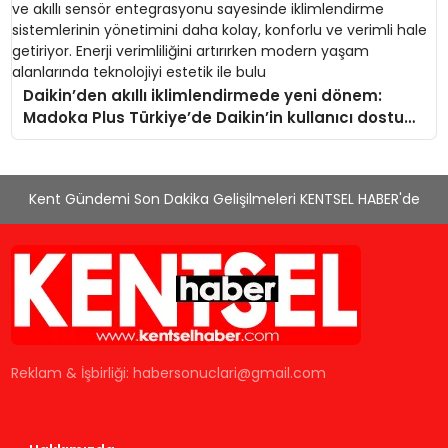
Daikin’den akıllı iklimlendirmede yeni dönem:
Madoka Plus Türkiye’de Daikin’in kullanıcı dostu
tasarımıyla öne çıkan Madoka ailesinin yeni nesil
teknolojilerle donatılmış son modeli VRV kontrol
ünitesi Madoka Plus Türkiye’de satışa sunuldu.
Kent Gündemi Son Dakika Gelişilmeleri KENTSEL HABER'de
Tam dokunmatik ekranı, mobil uygulama desteği
ve akıllı sensör entegrasyonu sayesinde
iklimlendirme sistemlerinin yönetimini daha kolay,
konforlu ve verimli hale getiriyor. Enerji verimliliğini
artırırken modern yaşam alanlarında teknolojiyi
estetik ile bulu
Reklam & İşbirliği:
habersonuclari@gmail.com