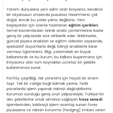
Yatırım dünyasına yeni adım atan biriyseniz, kendinizi
bir okyanusun ortasında pusulasız hissetmeniz çok
doğal. Ancak bu yolda yalnız değilsiniz. Yeni
başlayanlar için özenle hazırlanan
eğitim içerikleri
,
temel kavramlardan teknik analiz yöntemlerine kadar
geniş bir yelpazede size rehberlik eder. Webinarlar,
güncel piyasa analizleri ve eğitim videoları sayesinde,
spekülatif duyumlarla değil, bilinçli analizlerle karar
vermeyi öğrenirsiniz. Bilgi, yatırımdaki en büyük
kalkanınızdır ve bu kurum, bu kalkanı kuşanmanız için
ihtiyacınız olan tüm kaynakları ücretsiz bir şekilde
kullanımınıza sunar.
Portföy çeşitliliği, risk yönetimi için hayati bir önem
taşır. Tek bir varlığa bağlı kalmak yerine, farklı
pazarlarda işlem yaparak riskinizi dağıtabilirsiniz.
Kurumun sunduğu geniş ürün yelpazesiyle; Türkiye’nin
dev şirketlerine ortak olmanızı sağlayan
hisse senedi
işlemlerinden, kaldıraçlı işlem avantajı sunan Forex
piyasasına ve riskten korunma (hedging) imkanı veren