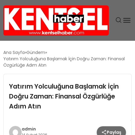
SON DAKIKA
Ana Sayfa
Gündem
Yatırım Yolculuğuna Başlamak İçin Doğru Zaman: Finansal
GÜNDEM
Özgürlüğe Adım Atın
EKONOMI
Yatırım Yolculuğuna Başlamak İçin
Doğru Zaman: Finansal Özgürlüğe
EĞITIM
Adım Atın
TEKNOLOJI
MAGAZIN
admin
Paylaş
14 Şubat 2026