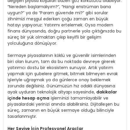
değişen piyasa koşulları bazen göz korkutucu olabiliyor.
“Nereden başlamalıyım?”, “Hangi enstrüman bana
uygun?” ya da “Param güvende mi?” gibi sorular
zihnimizi meşgul ederken çoğu zaman en büyük
hatayı yapıyoruz: Yatırımı ertelemek. Oysa modern
finans dünyasında, doğru partnerle yola çıktığınızda bu
süreç bir yük olmaktan çıkıp keyifli bir gelişim
yolculuğuna dönüşüyor.
Sermaye piyasalarının köklü ve güvenilir isimlerinden
biri olan kurum, tam da bu noktada devreye girerek
yatırımcı dostu bir ekosistem sunuyor. Artık yatırım
yapmak için şubelere gitmek, bitmek bilmeyen evrak
işleriyle uğraşmak ya da günlerce onay beklemek
zorunda değilsiniz. Günümüzün hız odaklı dünyasına
ayak uyduran teknolojik altyapı sayesinde,
dakikalar
içinde hesap açma
işleminizi tamamlayabilir ve
piyasalardaki yerinizi anında alabilirsiniz. Dijitalleşen bu
süreç, zamanın en büyük sermaye olduğu bilinciyle
tasarlanmıştır.
Her Seviye İçin Profesyonel Araçlar