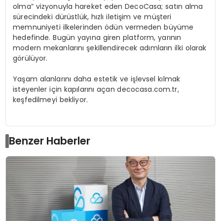
olma” vizyonuyla hareket eden
DecoCasa
; satın alma
sürecindeki dürüstlük, hızlı iletişim ve müşteri
memnuniyeti ilkelerinden
ö
dün vermeden büyüme
hedefinde. Bugün yayına giren platform, yarının
modern mekanlarını şekillendirecek adımların ilki olarak
g
ö
rülüyor
.
Yaşam alanlarını daha estetik ve işlevsel kılmak
isteyenler için kapılarını açan
decocasa.com.tr
,
keşfedilmeyi bekliyor.
Benzer Haberler