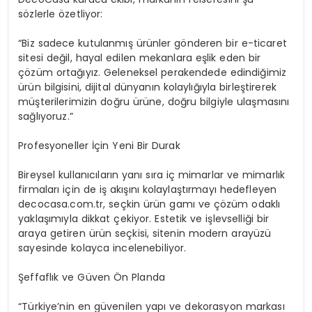
s
ö
zlerle
ö
zetliyor
:
“Biz sadece kutulanmış ürünler g
ö
nderen
bir e-ticaret
sitesi değil, hayal edilen mekanlara eşlik eden bir
çözüm ortağıyız. Geleneksel perakendede edindiğimiz
ürün bilgisini, dijital dünyanın kolaylığıyla birleştirerek
müşterilerimizin doğru ürü
ne, do
ğru
bilgiyle ulaş
mas
ını
sağlıyoruz.”
Profesyoneller İçin Yeni Bir Durak
Bireysel kullanıcıların yanı
sı
ra i
ç mimarlar ve mimarlık
firmaları iç
in de i
ş akışını kolaylaştırmayı hedefleyen
decocasa.com.tr
, seçkin ürü
n gam
ı
ve
çözüm odaklı
yaklaşımıyla dikkat çekiyor. Estetik ve işlevselliği bir
araya getiren ürün seçkisi, sitenin modern arayüzü
sayesinde kolayca incelenebiliyor.
Şeffaflık ve
Gü
ven
Ö
n
Planda
“T
ürkiye
’
nin
en güvenilen yapı ve dekorasyon markası