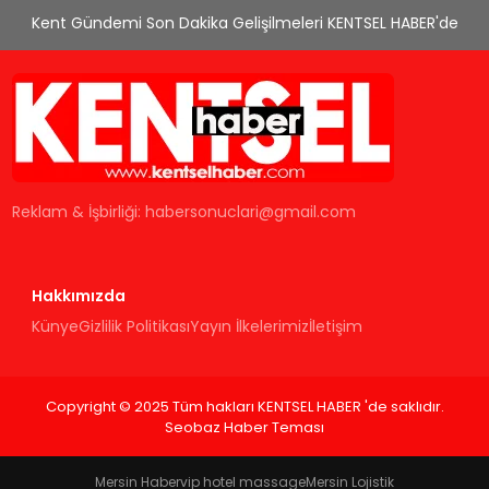
Kent Gündemi Son Dakika Gelişilmeleri KENTSEL HABER'de
Reklam & İşbirliği:
habersonuclari@gmail.com
Hakkımızda
Künye
Gizlilik Politikası
Yayın İlkelerimiz
İletişim
Copyright © 2025 Tüm hakları KENTSEL HABER 'de saklıdır.
Seobaz Haber Teması
Mersin Haber
vip hotel massage
Mersin Lojistik