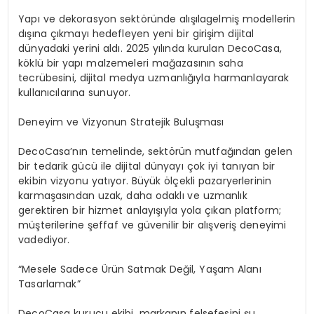
Yapı ve dekorasyon
sekt
ö
ründe
alışılagelmiş modellerin
dışına çıkmayı hedefleyen yeni bir girişim dijital
dünyadaki yerini aldı. 2025 yılında kurulan
DecoCasa
,
k
ö
klü
bir yapı malzemeleri mağ
azas
ının
saha
tecrübesini, dijital medya uzmanlığıyla harmanlayarak
kullanıcılarına sunuyor.
Deneyim ve Vizyonun Stratejik Buluş
mas
ı
DecoCasa
’
nın
temelinde,
sekt
ö
rün
mutfağından gelen
bir tedarik gücü ile dijital dünyayı çok iyi tanıyan bir
ekibin vizyonu yatıyor. Büyük
ö
lçekli
pazaryerlerinin
karmaşasından uzak, daha odaklı ve uzmanlık
gerektiren bir hizmet anlayışıyla yola çıkan platform;
müşterilerine şeffaf ve güvenilir bir alışveriş deneyimi
vadediyor.
“Mesele Sadece
Ü
rün
Satmak Değil, Yaş
am Alan
ı
Tasarlamak”
DecoCasa
kurucu ekibi, markanın felsefesini şu