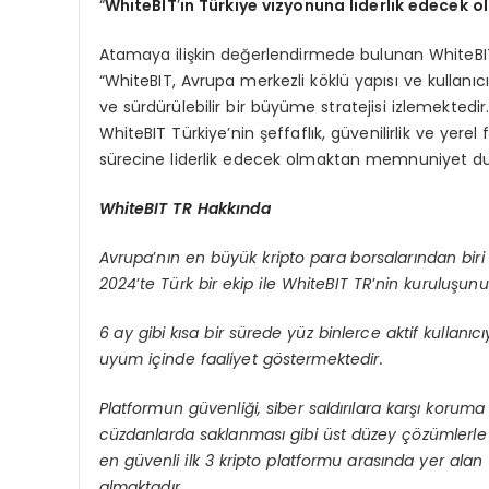
“
WhiteBIT
’
in T
ürkiye vizyonuna liderlik edecek
Atamaya ilişkin değerlendirmede bulunan WhiteBI
“WhiteBIT, Avrupa merkezli köklü yapısı ve kullanıc
ve sürdürülebilir bir büyüme stratejisi izlemekted
WhiteBIT Türkiye’nin şeffaflık, güvenilirlik ve ye
sürecine liderlik edecek olmaktan memnuniyet d
WhiteBIT TR Hakkında
Avrupa
’
nı
n en b
üyük kripto para borsalarından bir
2024
’
te T
ürk bir ekip ile WhiteBIT TR
’
nin kuruluşunu 
6 ay gibi kısa bir sürede yüz binlerce aktif kullanıc
uyum içinde faaliyet g
ö
stermektedir.
Platformun güvenliği, siber saldırılara karşı koruma
cüzdanlarda saklanması gibi ü
st d
üzey çözümlerle
en g
üvenli ilk 3 kripto platformu arasında yer alan
almaktadır.