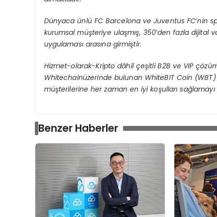
Dünyaca ünlü
FC Barcelona ve Juventus FC
’
nin s
kurumsal müşteriye ulaşmış, 350
’
den fazla dijital v
uygulaması arasına girmiştir.
Hizmet-olarak-Kripto dâhil çeşitli B2B ve VIP çözüm
Whitechainüzerinde bulunan WhiteBIT Coin (WBT) i
müşterilerine her zaman en iyi koşulları sağlamayı 
Benzer Haberler