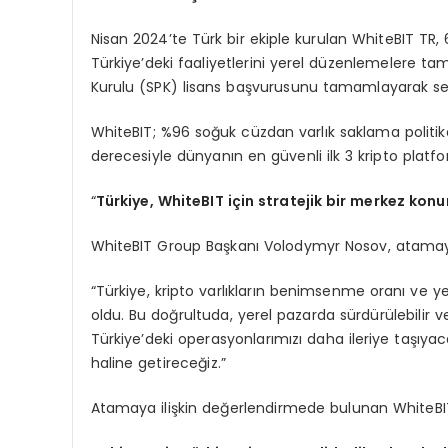
Nisan 2024’te Türk bir ekiple kurulan WhiteBIT TR, 6 
Türkiye’deki faaliyetlerini yerel düzenlemelere t
Kurulu (SPK) lisans başvurusunu tamamlayarak sek
WhiteBIT; %96 soğuk cüzdan varlık saklama politika
derecesiyle dünyanın en güvenli ilk 3 kripto platfo
“
Türkiye, WhiteBIT için stratejik bir merkez ko
WhiteBIT Group Başkanı Volodymyr Nosov, atamaya i
“Türkiye, kripto varlıkların benimsenme oranı ve yeni
oldu. Bu doğrultuda, yerel pazarda sürdürülebilir v
Türkiye’deki operasyonlarımızı daha ileriye taşıyac
haline getireceğiz.”
Atamaya ilişkin değerlendirmede bulunan WhiteBI