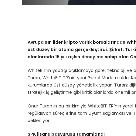
Avrupa
’
nın lider kripto varlık borsalarından Whi
ü
st d
üzey bir atama gerçekleştirdi. Şirket, Tür
alanlarında 15 yılı aşkın deneyime sahip olan On
WhiteBIT’in yaptığı açıklamaya göre, teknoloji ve 
Turan, WhiteBIT TR’nin yeni Genel Müdürü oldu. Ka
kurumlarda üst düzey yöneticilik yapan Turan; diji
stratejik iş geliştirme gibi kritik alanlarda önemli pro
Onur Turan’ın bu birikimiyle WhiteBIT TR’nin yere
regülasyon süreçlerine tam uyum sağlaması ve Türki
bekleniyor.
SPK lisans başvurusu tamamlandı