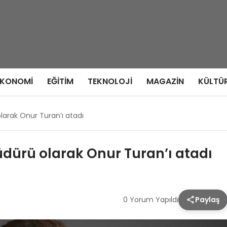
EKONOMI
EĞITIM
TEKNOLOJI
MAGAZIN
KÜLTÜ
larak Onur Turan’ı atadı
üdürü olarak Onur Turan’ı atadı
0 Yorum Yapıldı
Paylaş