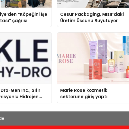
iye’den “Köpeğini İşe
Cesur Packaging, Mısır’daki
tası” çağrısı
Üretim Üssünü Büyütüyor
Dro-Gen Inc., Sıfır
Marie Rose kozmetik
isyonlu Hidrojen
sektörüne giriş yaptı
knolojisinde ISO ve
nleyici Onaylarını
'de