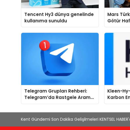
Tencent Hy3 dünya genelinde
Mars Türk
kullanıma sunuldu
Götür Haf
Telegram Grupları Rehberi:
Kleen-Hy-
Telegram’da Rastgele Arama
Karbon Em
Yerine Kategori Bazlı Keşif
Isıtma Te
TSSA Düze
Aldı
Kent Gündemi Son Dakika Gelişilmeleri KENTSEL HABER