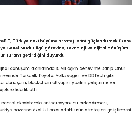
teBIT, Türkiye
’
deki büyüme stratejilerini güçlendirmek üzere
kiye Genel Müdürlüğü g
ö
revine, teknoloji ve dijital d
ö
nüşüm
ur Turan’ı getirdiğini duyurdu.
dijital dönüşüm alanlarında 15 yılı aşkın deneyime sahip Onur
riyerinde Turkcell, Toyota, Volkswagen ve DDTech gibi
tal dönüşüm, blockchain altyapısı, yazılım geliştirme ve
jelere liderlik etti.
l finansal ekosistemle entegrasyonunu hızlandırması,
ye pazarına özel kullanıcı odaklı ürün stratejileri geliştirmesi