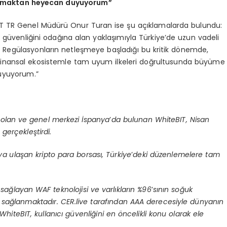
 olmaktan heyecan duyuyorum”
T TR Genel Müdürü Onur Turan ise şu açıklamalarda bulundu:
ı güvenliğini odağına alan yaklaşımıyla Türkiye’de uzun vadeli
ir. Regülasyonların netleşmeye başladığı bu kritik dönemde,
rel finansal ekosistemle tam uyum ilkeleri doğrultusunda büyüme
uyuyorum.”
i olan ve genel merkezi İspanya
’
da bulunan WhiteBIT, Nisan
gerçekleştirdi.
ıya ulaşan kripto para borsası, Türkiye
’
deki düzenlemelere tam
 sağlayan WAF teknolojisi ve varlıkların %96
’
sının soğuk
 sağlanmaktadır. CER.live tarafından AAA derecesiyle dünyanı
n
 WhiteBIT, kullanıcı güvenliğini en
ö
ncelikli konu olarak ele