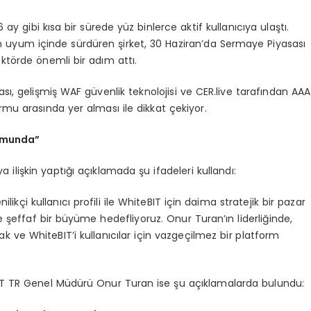
ay gibi kısa bir sürede yüz binlerce aktif kullanıcıya ulaştı.
am uyum içinde sürdüren şirket, 30 Haziran’da Sermaye Piyasası
törde önemli bir adım attı.
sı, gelişmiş WAF güvenlik teknolojisi ve CER.live tarafından AAA
rmu arasında yer alması ile dikkat çekiyor.
numunda”
lişkin yaptığı açıklamada şu ifadeleri kullandı:
likçi kullanıcı profili ile WhiteBIT için daima stratejik bir pazar
e şeffaf bir büyüme hedefliyoruz. Onur Turan’ın liderliğinde,
ak ve WhiteBIT’i kullanıcılar için vazgeçilmez bir platform
T TR Genel Müdürü Onur Turan ise şu açıklamalarda bulundu: