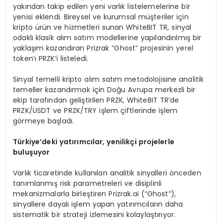
yakından takip edilen yeni varlık listelemelerine bir
yenisi eklendi. Bireysel ve kurumsal müşteriler için
kripto ürün ve hizmetleri sunan WhiteBIT TR, sinyal
odaklı klasik alım satım modellerine yapılandırılmış bir
yaklaşım kazandıran Prizrak “Ghost” projesinin yerel
token’ı PRZK’i listeledi.
Sinyal temelli kripto alım satım metodolojisine analitik
temeller kazandırmak için Doğu Avrupa merkezli bir
ekip tarafından geliştirilen PRZK, WhiteBIT TR’de
PRZK/USDT ve PRZK/TRY işlem çiftlerinde işlem
görmeye başladı.
T
ü
rkiye
’
deki yat
ı
r
ı
mc
ı
lar, yenilik
ç
i projelerle
bulu
ş
uyor
Varlık ticaretinde kullanılan analitik sinyalleri önceden
tanımlanmış risk parametreleri ve disiplinli
mekanizmalarla birleştiren Prizrak.ai (“Ghost”),
sinyallere dayalı işlem yapan yatırımcıların daha
sistematik bir strateji izlemesini kolaylaştırıyor.