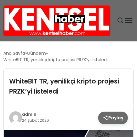
SON DAKIKA
Ana Sayfa
Gündem
WhiteBIT TR, yenilikçi kripto projesi PRZK’yi listeledi
GÜNDEM
WhiteBIT TR, yenilikçi kripto projesi
EKONOMI
PRZK’yi listeledi
EĞITIM
TEKNOLOJI
admin
Paylaş
24 Şubat 2026
MAGAZIN