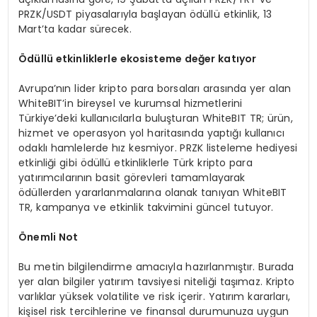
PRZK/USDT piyasalarıyla başlayan ödüllü etkinlik, 13
Mart’ta kadar sürecek.
Ö
d
ü
ll
ü
etkinliklerle ekosisteme de
ğ
er kat
ı
yor
Avrupa’nın lider kripto para borsaları arasında yer alan
WhiteBIT’in bireysel ve kurumsal hizmetlerini
Türkiye’deki kullanıcılarla buluşturan WhiteBIT TR; ürün,
hizmet ve operasyon yol haritasında yaptığı kullanıcı
odaklı hamlelerde hız kesmiyor. PRZK listeleme hediyesi
etkinliği gibi ödüllü etkinliklerle Türk kripto para
yatırımcılarının basit görevleri tamamlayarak
ödüllerden yararlanmalarına olanak tanıyan WhiteBIT
TR, kampanya ve etkinlik takvimini güncel tutuyor.
Önemli Not
Bu metin bilgilendirme amacıyla hazırlanmıştır. Burada
yer alan bilgiler yatırım tavsiyesi niteliği taşımaz. Kripto
varlıklar yüksek volatilite ve risk içerir. Yatırım kararları,
kişisel risk tercihlerine ve finansal durumunuza uygun