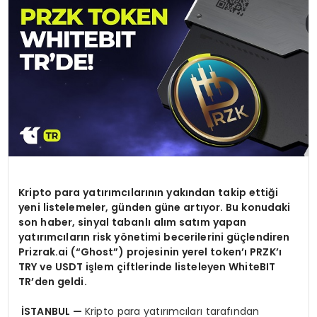
KÜLTÜR & SANAT
SPOR
SAĞLIK
Kripto para yat
ı
r
ı
mc
ı
lar
ı
n
ı
n yak
ı
ndan takip etti
ğ
i
yeni listelemeler, g
ü
nden g
ü
ne art
ı
yor. Bu konudaki
son haber, sinyal tabanl
ı
al
ı
m sat
ı
m yapan
yat
ı
r
ı
mc
ı
lar
ı
n risk y
ö
netimi becerilerini g
üç
lendiren
Prizrak.ai (
“Ghost”
) projesinin yerel token
’ı
PRZK
’ı
TRY ve USDT i
ş
lem
ç
iftlerinde listeleyen WhiteBIT
TR
’
den geldi.
İ
STANBUL
—
Kripto para yatırımcıları tarafından