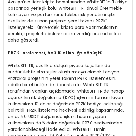
Avrupa’nın lider kripto borsalarından WhiteBIT’in Türkiye
pazarında yerleşik kolu WhiteBIT TR, sinyal üretmekle
kalmayan ve performans takibi, risk yönetimi gibi
özellikler de sunan projenin yerel token’ı PRZK’ı
listeleyerek; Türkiye’deki kripto para yatırımcılarının
yenilikçi projelerle buluşmasına verdiği önemi bir kez
daha gösterdi.
PRZK listelemesi,
ö
d
ü
ll
ü
etkinli
ğ
e d
ö
n
üş
t
ü
WhiteBIT TR, özellikle dalgalı piyasa koşullarında
sürdürülebilir stratejiler oluşturmaya olanak tanıyan
Prizrak.ai projesinin yerel token’ı PRZK listelemesini,
ödüllü bir etkinliğe de dönüştürdü. WhiteBIT TR
tarafından yapılan açıklamada, WhiteBIT TR’de hesap
açarak kimlik doğrulama (KYC) işlemini tamamlayan
kullanıcılara 10 dolar değerinde PRZK hediye edileceği
belirtildi. PRZK listeleme hediyesi etkinliği kapsamında,
en az 50 USDT değerinde işlem hacmi yapan
kullanıcıların da 5 dolar değerinde PRZK hediyesinden
yararlanabileceği ifade edildi. WhiteBIT TR’nin
açıklamasına göre, 19 Şubat’ta açılan PRZK/TRY ve