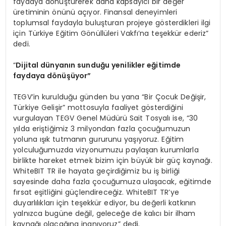
faydaya dönüştürerek daha kapsayıcı bir değer
üretiminin önünü açıyor. Finansal deneyimleri
toplumsal faydayla buluşturan projeye gösterdikleri ilgi
için Türkiye Eğitim Gönüllüleri Vakfı’na teşekkür ederiz”
dedi.
“
Dijital dünyanın sunduğu yenilikler eğitimde
faydaya d
ö
nüşüyor”
TEGV’in kurulduğu günden bu yana “Bir Çocuk Değişir,
Türkiye Gelişir” mottosuyla faaliyet gösterdiğini
vurgulayan TEGV Genel Müdürü Sait Tosyalı ise, “30
yılda eriştiğimiz 3 milyondan fazla çocuğumuzun
yoluna ışık tutmanın gururunu yaşıyoruz. Eğitim
yolculuğumuzda vizyonumuzu paylaşan kurumlarla
birlikte hareket etmek bizim için büyük bir güç kaynağı.
WhiteBIT TR ile hayata geçirdiğimiz bu iş birliği
sayesinde daha fazla çocuğumuza ulaşacak, eğitimde
fırsat eşitliğini güçlendireceğiz. WhiteBIT TR’ye
duyarlılıkları için teşekkür ediyor, bu değerli katkının
yalnızca bugüne değil, geleceğe de kalıcı bir ilham
kaynağı olacağına inanıyoruz” dedi.