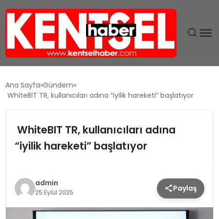
SON DAKIKA
Ana Sayfa
Gündem
WhiteBIT TR, kullanıcıları adına “iyilik hareketi” başlatıyor
GÜNDEM
WhiteBIT TR, kullanıcıları adına
EKONOMI
“iyilik hareketi” başlatıyor
EĞITIM
TEKNOLOJI
admin
Paylaş
25 Eylül 2025
MAGAZIN