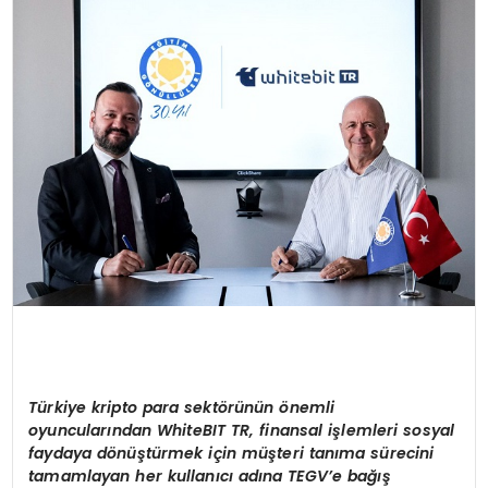
KÜLTÜR & SANAT
SPOR
SAĞLIK
Türkiye kripto para sekt
ö
rünün
ö
nemli
oyuncuları
ndan WhiteBIT TR, finansal i
şlemleri sosyal
faydaya d
ö
nüştürmek iç
in
m
üşteri tanıma sürecini
tamamlayan her kullanıcı adı
na TEGV’e
bağış