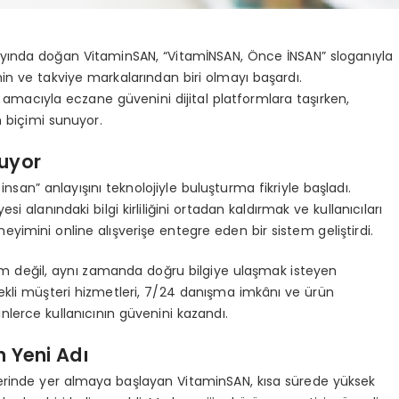
at ayında doğan VitaminSAN, “VitamİNSAN, Önce İNSAN” sloganıyla
min ve takviye markalarından biri olmayı başardı.
ak amacıyla eczane güvenini dijital platformlara taşırken,
m biçimi sunuyor.
şuyor
nsan” anlayışını teknolojiyle buluşturma fikriyle başladı.
i alanındaki bilgi kirliliğini ortadan kaldırmak ve kullanıcıları
imini online alışverişe entegre eden bir sistem geliştirdi.
m değil, aynı zamanda doğru bilgiye ulaşmak isteyen
tekli müşteri hizmetleri, 7/24 danışma imkânı ve ürün
inlerce kullanıcının güvenini kazandı.
 Yeni Adı
lerinde yer almaya başlayan VitaminSAN, kısa sürede yüksek