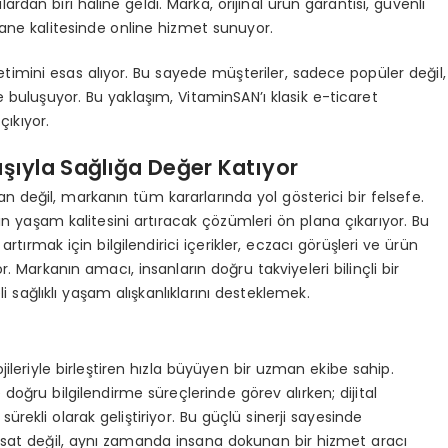
an biri haline geldi. Marka, orijinal ürün garantisi, güvenli
zane kalitesinde online hizmet sunuyor.
imini esas alıyor. Bu sayede müşteriler, sadece popüler değil,
 buluşuyor. Bu yaklaşım, VitaminSAN’ı klasik e-ticaret
ıkıyor.
şıyla Sağlığa Değer Katıyor
n değil, markanın tüm kararlarında yol gösterici bir felsefe.
rın yaşam kalitesini artıracak çözümleri ön plana çıkarıyor. Bu
tırmak için bilgilendirici içerikler, eczacı görüşleri ve ürün
r. Markanın amacı, insanların doğru takviyeleri bilinçli bir
sağlıklı yaşam alışkanlıklarını desteklemek.
lojileriyle birleştiren hızla büyüyen bir uzman ekibe sahip.
 doğru bilgilendirme süreçlerinde görev alırken; dijital
ürekli olarak geliştiriyor. Bu güçlü sinerji sayesinde
ırsat değil, aynı zamanda insana dokunan bir hizmet aracı