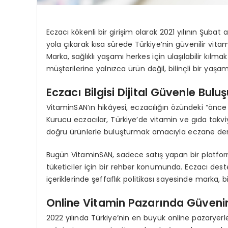
Eczacı kökenli bir girişim olarak 2021 yılının Şub
yola çıkarak kısa sürede Türkiye’nin güvenilir vita
Marka, sağlıklı yaşamı herkes için ulaşılabilir kılm
müşterilerine yalnızca ürün değil, bilinçli bir yaşa
Eczacı Bilgisi Dijital Güvenle Bulu
VitaminSAN’ın hikâyesi, eczacılığın özündeki “önce i
Kurucu eczacılar, Türkiye’de vitamin ve gıda takviyes
doğru ürünlerle buluşturmak amacıyla eczane deney
Bugün VitaminSAN, sadece satış yapan bir platfor
tüketiciler için bir rehber konumunda. Eczacı des
içeriklerinde şeffaflık politikası sayesinde marka, b
Online Vitamin Pazarında Güvenin
2022 yılında Türkiye’nin en büyük online pazaryer