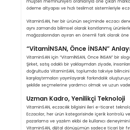
müşteri memnuniyeti oranlarıyla öne çıkan markalard
ödeme altyapısı ve hızlı teslimat sistemleriyle ec
VitaminSAN, her bir ürünün seçiminde eczacı denet
aynı zamanda bilimsel olarak kanıtlanmış ürünlerle
mağazalarından ayıran en önemli fark olarak öne ç
“VitamİNSAN, Önce İNSAN” Anlayı
VitaminSAN için “VitamİNSAN, Önce İNSAN” bir sloga
Şirket, satış odaklı bir yaklaşımdan ziyade, insanla
doğrultuda VitaminSAN, toplumda takviye bilincini ar
karşılaştırmaları yayınlayarak farkındalık oluşturuyo
şekilde seçmelerine yardımcı olmak ve uzun vadeli 
Uzman Kadro, Yenilikçi Teknoloji
VitaminSAN, eczacılık bilgisini ileri e-ticaret tekno
Eczacılar, her ürün kategorisinde içerik kontrolü ve
pazarlama ve yazılım ekibi de kullanıcı deneyimini s
VitaminSAN, dijital dönüşümün sadece ticari bir f