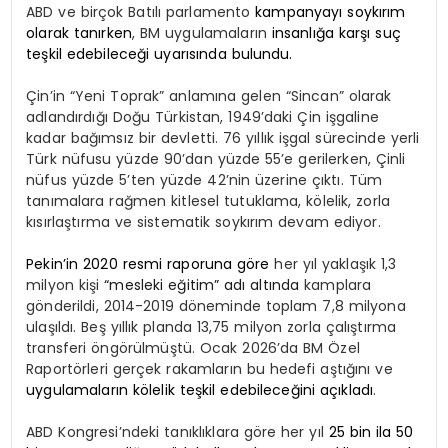
ABD ve birçok Batılı parlamento
kampanyayı soykırım
olarak tanırken
, BM uygulamaların
insanlığa karşı suç
teşkil edebileceği uyarısında bulundu.
Çin’in “Yeni Toprak” anlamına gelen “Sincan” olarak
adlandırdığı Doğu Türkistan, 1949’daki Çin işgaline
kadar bağımsız bir devletti. 76 yıllık işgal sürecinde yerli
Türk nüfusu yüzde 90’dan yüzde 55’e gerilerken, Çinli
nüfus yüzde 5’ten yüzde 42’nin üzerine çıktı. Tüm
tanımalara rağmen kitlesel tutuklama, kölelik, zorla
kısırlaştırma ve sistematik soykırım devam ediyor.
Pekin’in 2020 resmi raporuna göre
her yıl yaklaşık 1,3
milyon kişi
“mesleki eğitim” adı altında
kamplara
gönderildi, 2014-2019 döneminde toplam 7,8 milyona
ulaşıldı. Beş yıllık planda 13,75 milyon zorla çalıştırma
transferi öngörülmüştü. Ocak 2026’da BM Özel
Raportörleri gerçek rakamların bu hedefi aştığını ve
uygulamaların kölelik teşkil edebileceğini açıkladı
.
ABD Kongresi’ndeki tanıklıklara göre her yıl
25 bin ila 50