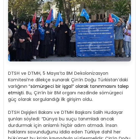
DTSH ve DTMH, 5 Mayıs’ta BM Dekolonizasyon
Komitesi’ne dilekçe sunarak Çin’in Doğu Türkistan’daki
varlığının
“sömürgeci bir işgal” olarak tanınmasını talep
etmişti.
Bu, Çin’in bir BM organı nezdinde sömürgeci
güç olarak sorgulandığı ilk girişim oldu.
DTSH Dışişleri Bakanı ve DTMH Başkanı Salih Hudayar
şunları söyledi: “Dünya bu suçu tanımladı ancak
durdurmak için anlamlı hiçbir adım atmadı. İnsan
haklarını savunduğunu iddia eden Türkiye dahil her
hükümet bu krizin kaynağıyla yüzleşmelidir: Çin’in Doğu