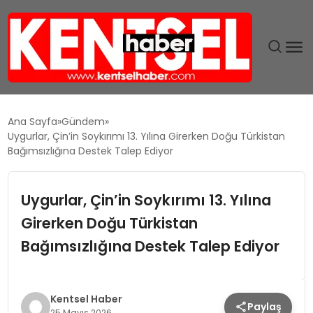
SON DAKIKA
Ana Sayfa
Gündem
Uygurlar, Çin’in Soykırımı 13. Yılına Girerken Doğu Türkistan
GÜNDEM
Bağımsızlığına Destek Talep Ediyor
EKONOMI
Uygurlar, Çin’in Soykırımı 13. Yılına
Girerken Doğu Türkistan
EĞITIM
Bağımsızlığına Destek Talep Ediyor
TEKNOLOJI
MAGAZIN
Kentsel Haber
Paylaş
25 Mayıs 2026