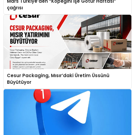
Mars Türkiye’den “Köpeğini İşe Götür Haftası”
çağrısı
Cesur Packaging, Mısır’daki Üretim Üssünü
Büyütüyor