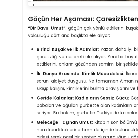
Göçün Her Aşaması: Çaresizlikten
“Bir Bavul Umut”
, göçün çok yönlü etkilerini kuşak
yolculuğu dört ana başlıkta ele alıyor:
Birinci Kuşak ve İlk Adımlar:
Yazar, daha iyi bi
çaresizliği ve cesareti ele alıyor. Yeni bir h
ettiklerini, onların gözünden samimi bir şekilde
İki Dünya Arasında: Kimlik Mücadelesi:
İkinc
sorun, aidiyet duygusu. Ne tamamen Alman ne 
sıkışıp kalışını, kimliklerini bulma arayışlarını 
Geride Kalanlar: Kadınların Sessiz Gücü:
Göç,
babaları ve oğulları gurbette olan kadınların o
seriyor. Bu bölüm, gurbetin Türkiye’de kalanla
Geleceğe Taşınan Umut:
Kitabın son bölümü i
hem kendi köklerine hem de içinde bulundukları
birleştirerek nasıl bir sentez oluşturduğunu gös