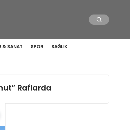
R & SANAT
SPOR
SAĞLIK
mut” Raflarda