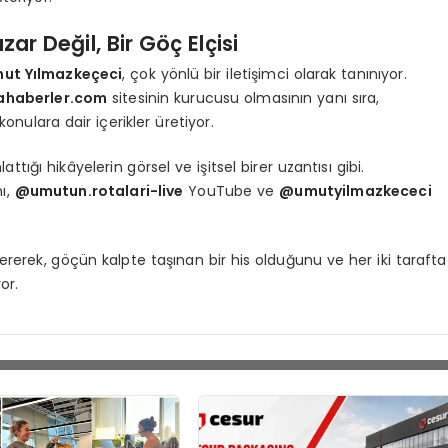
r Değil, Bir Göç Elçisi
ut Yılmazkeçeci
, çok yönlü bir iletişimci olarak tanınıyor.
ahaberler.com
sitesinin kurucusu olmasının yanı sıra,
nulara dair içerikler üretiyor.
ttığı hikâyelerin görsel ve işitsel birer uzantısı gibi.
nı,
@umutun.rotalari-live
YouTube ve
@umutyilmazkececi
rerek, göçün kalpte taşınan bir his olduğunu ve her iki tarafta
or.