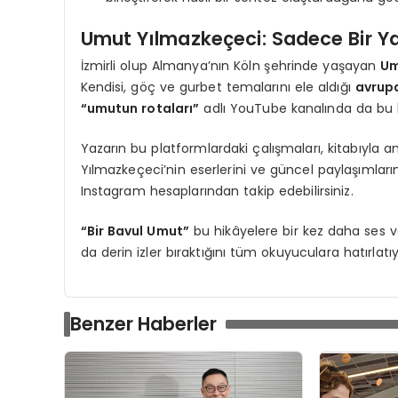
Umut Yılmazkeçeci: Sadece Bir Yaza
İzmirli olup Almanya’nın Köln şehrinde yaşayan
Um
Kendisi, göç ve gurbet temalarını ele aldığı
avrup
“umutun rotaları”
adlı YouTube kanalında da bu ko
Yazarın bu platformlardaki çalışmaları, kitabıyla anla
Yılmazkeçeci’nin eserlerini ve güncel paylaşımları
Instagram hesaplarından takip edebilirsiniz.
“Bir Bavul Umut”
bu hikâyelere bir kez daha ses ve
da derin izler bıraktığını tüm okuyuculara hatırlatıy
Benzer Haberler