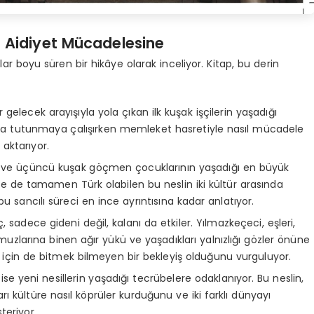
 Aidiyet Mücadelesine
lar boyu süren bir hikâye olarak inceliyor. Kitap, bu derin
r gelecek arayışıyla yola çıkan ilk kuşak işçilerin yaşadığı
ayata tutunmaya çalışırken memleket hasretiyle nasıl mücadele
 aktarıyor.
i ve üçüncü kuşak göçmen çocuklarının yaşadığı en büyük
de tamamen Türk olabilen bu neslin iki kültür arasında
ve bu sancılı süreci en ince ayrıntısına kadar anlatıyor.
 sadece gideni değil, kalanı da etkiler. Yılmazkeçeci, eşleri,
muzlarına binen ağır yükü ve yaşadıkları yalnızlığı gözler önüne
r için de bitmek bilmeyen bir bekleyiş olduğunu vurguluyor.
se yeni nesillerin yaşadığı tecrübelere odaklanıyor. Bu neslin,
 kültüre nasıl köprüler kurduğunu ve iki farklı dünyayı
teriyor.