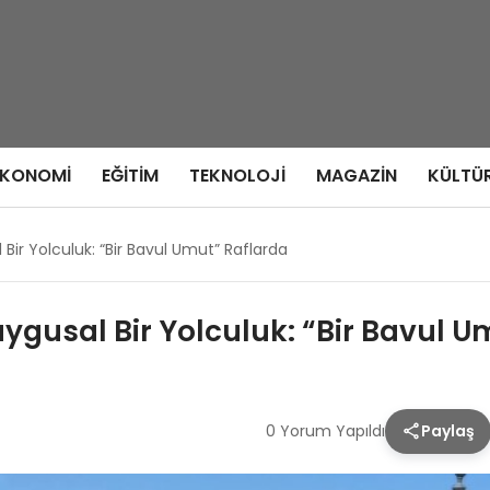
EKONOMI
EĞITIM
TEKNOLOJI
MAGAZIN
KÜLTÜ
ir Yolculuk: “Bir Bavul Umut” Raflarda
gusal Bir Yolculuk: “Bir Bavul U
0 Yorum Yapıldı
Paylaş