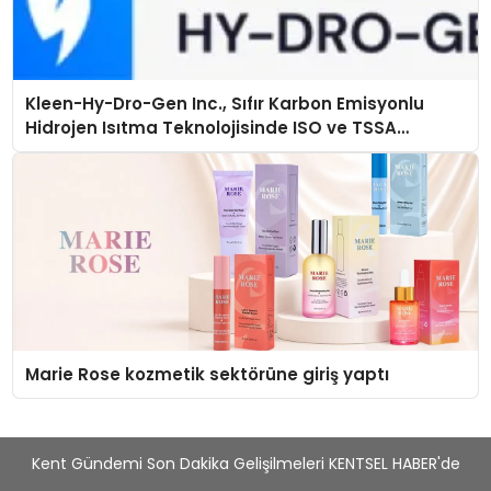
Kleen-Hy-Dro-Gen Inc., Sıfır Karbon Emisyonlu
Hidrojen Isıtma Teknolojisinde ISO ve TSSA
Düzenleyici Onaylarını Aldı
Marie Rose kozmetik sektörüne giriş yaptı
Kent Gündemi Son Dakika Gelişilmeleri KENTSEL HABER'de