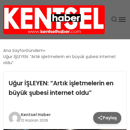
SON DAKIKA
Ana Sayfa
Gündem
Uğur İŞLEYEN: “Artık işletmelerin en büyük şubesi internet
GÜNDEM
oldu”
EKONOMI
Uğur İŞLEYEN: “Artık işletmelerin en
büyük şubesi internet oldu”
EĞITIM
TEKNOLOJI
Kentsel Haber
Paylaş
12 Haziran 2026
MAGAZIN