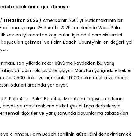
 Beach sokaklarına geri dönüyor
/
11 Haziran 2026 /
Amerika’nın 250. yıl kutlamalarının bir
aratonu, yarışın 12-13 Aralık 2026 tarihlerinde West Palm
 ilk kez en iyi maraton koşucuları için ödül para sistemini
t koşucuları çekmesi ve Palm Beach County’nin en değerli yol
yor.
ınması, son yıllarda rekor büyüme kaydeden bu yarış
atejik bir adım olarak öne çıkıyor. Maraton yarışında erkekler
ikinciler 2.500 dolar ve üçüncüler 1.000 dolar ödül kazanacak.
aton ödülleri arasında yer alıyor.
6 U.S. Polo Assn. Palm Beaches Maratonu logosu, markanın
ı, beyaz ve mavi renklerin dikkat çekici fırça darbeleriyle
er temalı tişörtler ve yarış sonunda boyunlarına takacakları
reye alınması, Palm Beach sahilinin güzelliğini deneyimlemek