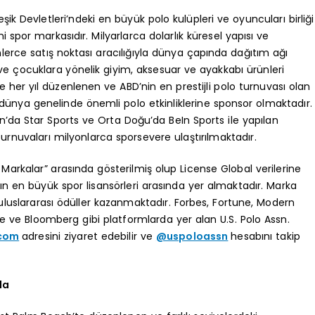
eşik Devletleri’ndeki en büyük polo kulüpleri ve oyuncuları birliği
 spor markasıdır. Milyarlarca dolarlık küresel yapısı ve
lerce satış noktası aracılığıyla dünya çapında dağıtım ağı
ve çocuklara yönelik giyim, aksesuar ve ayakkabı ürünleri
her yıl düzenlenen ve ABD’nin en prestijli polo turnuvası olan
ünya genelinde önemli polo etkinliklerine sponsor olmaktadır.
n’da Star Sports ve Orta Doğu’da BeIn Sports ile yapılan
nuvaları milyonlarca sporsevere ulaştırılmaktadır.
 Markalar” arasında gösterilmiş olup License Global verilerine
nın en büyük spor lisansörleri arasında yer almaktadır. Marka
uluslararası ödüller kazanmaktadır. Forbes, Fortune, Modern
ce ve Bloomberg gibi platformlarda yer alan U.S. Polo Assn.
.com
adresini ziyaret edebilir ve
@uspoloassn
hesabını takip
da