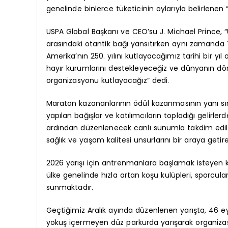
genelinde binlerce tüketicinin oylarıyla belirlenen 
USPA Global Başkanı ve CEO’su J. Michael Prince, 
arasındaki otantik bağı yansıtırken aynı zamanda T
Amerika’nın 250. yılını kutlayacağımız tarihi bir yı
hayır kurumlarını destekleyeceğiz ve dünyanın dört
organizasyonu kutlayacağız” dedi.
Maraton kazananlarının ödül kazanmasının yanı sıra
yapılan bağışlar ve katılımcıların topladığı gelirle
ardından düzenlenecek canlı sunumla takdim edilece
sağlık ve yaşam kalitesi unsurlarını bir araya geti
2026 yarışı için antrenmanlara başlamak isteyen k
ülke genelinde hızla artan koşu kulüpleri, sporc
sunmaktadır.
Geçtiğimiz Aralık ayında düzenlenen yarışta, 46 e
yokuş içermeyen düz parkurda yarışarak organizas