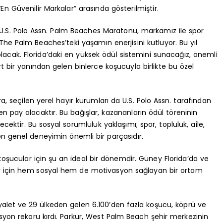
“En Güvenilir Markalar” arasında gösterilmiştir.
“U.S. Polo Assn. Palm Beaches Maratonu, markamız ile spor
he Palm Beaches’teki yaşamın enerjisini kutluyor. Bu yıl
l olacak. Florida’daki en yüksek ödül sistemini sunacağız, önemli
 bir yanından gelen binlerce koşucuyla birlikte bu özel
, seçilen yerel hayır kurumları da U.S. Polo Assn. tarafından
rden pay alacaktır. Bu bağışlar, kazananların ödül töreninin
ktir. Bu sosyal sorumluluk yaklaşımı; spor, topluluk, aile,
ren genel deneyimin önemli bir parçasıdır.
oşucular için şu an ideal bir dönemdir. Güney Florida’da ve
ular için hem sosyal hem de motivasyon sağlayan bir ortam
yalet ve 29 ülkeden gelen 6.100’den fazla koşucu, köprü ve
yon rekoru kırdı. Parkur, West Palm Beach şehir merkezinin