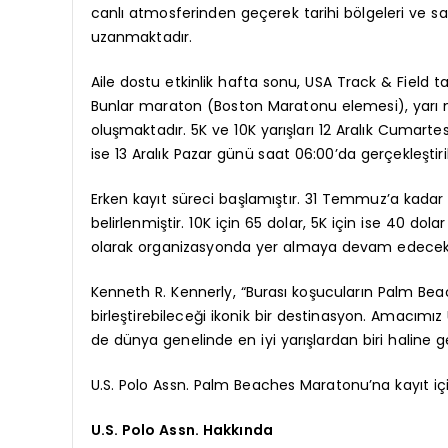
canlı atmosferinden geçerek tarihi bölgeleri ve s
uzanmaktadır.
Aile dostu etkinlik hafta sonu, USA Track & Field t
Bunlar maraton (Boston Maratonu elemesi), yarı m
oluşmaktadır. 5K ve 10K yarışları 12 Aralık Cumart
ise 13 Aralık Pazar günü saat 06:00’da gerçekleştiril
Erken kayıt süreci başlamıştır. 31 Temmuz’a kadar 
belirlenmiştir. 10K için 65 dolar, 5K için ise 40 do
olarak organizasyonda yer almaya devam edecekt
Kenneth R. Kennerly, “Burası koşucuların Palm Bea
birleştirebileceği ikonik bir destinasyon. Amacı
de dünya genelinde en iyi yarışlardan biri haline g
U.S. Polo Assn. Palm Beaches Maratonu’na kayıt i
U.S. Polo Assn. Hakkında