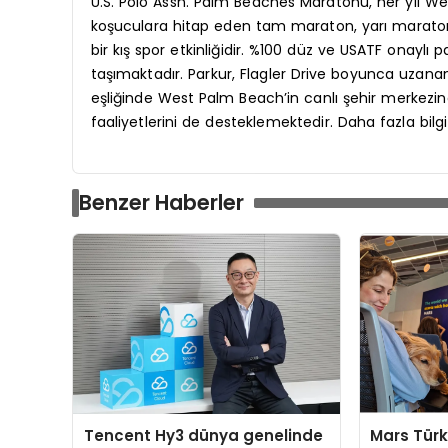
U.S. Polo Assn. Palm Beaches Maratonu, her yıl We
koşuculara hitap eden tam maraton, yarı maraton, 1
bir kış spor etkinliğidir. %100 düz ve USATF onaylı
taşımaktadır. Parkur, Flagler Drive boyunca uzanan 
eşliğinde West Palm Beach’in canlı şehir merkezin
faaliyetlerini de desteklemektedir. Daha fazla bilgi
Benzer Haberler
Tencent Hy3 dünya genelinde
Mars Türk