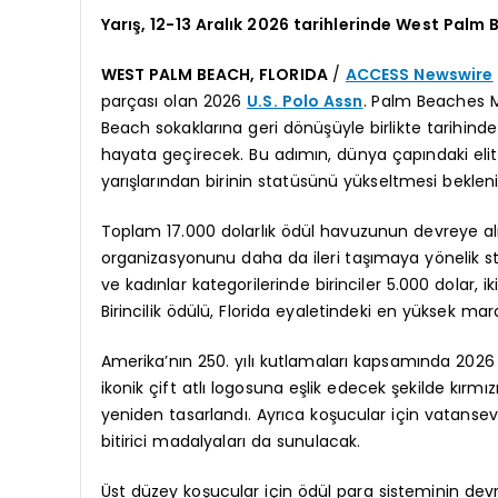
Yarış, 12-13 Aralık 2026 tarihlerinde West Palm
WEST PALM BEACH, FLORIDA
/
ACCESS Newswire
parçası olan 2026
U.S. Polo Assn
. Palm Beaches M
Beach sokaklarına geri dönüşüyle birlikte tarihinde
hayata geçirecek. Bu adımın, dünya çapındaki eli
yarışlarından birinin statüsünü yükseltmesi bekleni
Toplam 17.000 dolarlık ödül havuzunun devreye al
organizasyonunu daha da ileri taşımaya yönelik str
ve kadınlar kategorilerinde birinciler 5.000 dolar, 
Birincilik ödülü, Florida eyaletindeki en yüksek mar
Amerika’nın 250. yılı kutlamaları kapsamında 202
ikonik çift atlı logosuna eşlik edecek şekilde kırmız
yeniden tasarlandı. Ayrıca koşucular için vatansev
bitirici madalyaları da sunulacak.
Üst düzey koşucular için ödül para sisteminin dev