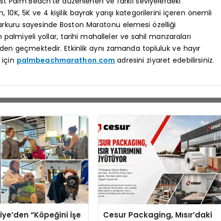
st Palm Beach’te düzenlenen ve farklı seviyelerdeki
0K, 5K ve 4 kişilik bayrak yarışı kategorilerini içeren önemli
 parkuru sayesinde Boston Maratonu elemesi özelliği
palmiyeli yollar, tarihi mahalleler ve sahil manzaraları
den geçmektedir. Etkinlik aynı zamanda topluluk ve hayır
 için
palmbeachmarathon.com
adresini ziyaret edebilirsiniz.
iye’den “Köpeğini İşe
Cesur Packaging, Mısır’daki