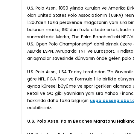
U.S. Polo Assn., 1890 yılında kurulan ve Amerika Birl
olan United States Polo Association’ın (USPA) resmi
1.200’den fazla perakende mağazanın yanı sıra bin
bulunan marka, 190’dan fazla ülkede erkek, kadın 
sunmaktadır. Marka, The Palm Beaches’teki NPC’de 
U.S. Open Polo Championship® dahil olmak üzere d
ABD’de ESPN, Avrupa’da TNT ve Eurosport, Hindista
anlaşmalar sayesinde dünyanın önde gelen polo tur
U.S. Polo Assn., USA Today tarafından “En Güvenilir
göre NFL, PGA Tour ve Formula 1 ile birlikte dünya
ayrıca küresel büyüme ve spor içerikleri alanında 
Retail ve GQ gibi yayınların yanı sıra Yahoo Finan
hakkında daha fazla bilgi için
uspoloassnglobal
edebilirsiniz.
U.S. Polo Assn. Palm Beaches Maratonu Hakkın