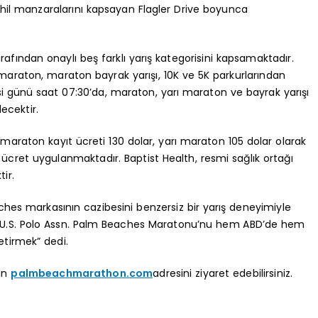
ahil manzaralarını kapsayan Flagler Drive boyunca
arafından onaylı beş farklı yarış kategorisini kapsamaktadır.
araton, maraton bayrak yarışı, 10K ve 5K parkurlarından
esi günü saat 07:30’da, maraton, yarı maraton ve bayrak yarışı
ecektir.
maraton kayıt ücreti 130 dolar, yarı maraton 105 dolar olarak
lar ücret uygulanmaktadır. Baptist Health, resmi sağlık ortağı
ir.
ches markasının cazibesini benzersiz bir yarış deneyimiyle
mız U.S. Polo Assn. Palm Beaches Maratonu’nu hem ABD’de hem
etirmek” dedi.
çin
palmbeachmarathon.com
adresini ziyaret edebilirsiniz.