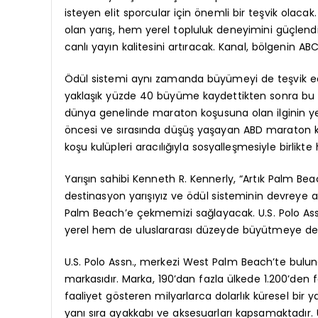
isteyen elit sporcular için önemli bir teşvik olac
olan yarış, hem yerel topluluk deneyimini güçlen
canlı yayın kalitesini artıracak. Kanal, bölgenin ABC
Ödül sistemi aynı zamanda büyümeyi de teşvik edeb
yaklaşık yüzde 40 büyüme kaydettikten sonra bu yıl
dünya genelinde maraton koşusuna olan ilginin y
öncesi ve sırasında düşüş yaşayan ABD maraton ka
koşu kulüpleri aracılığıyla sosyalleşmesiyle birlikte
Yarışın sahibi Kenneth R. Kennerly, “Artık Palm Be
destinasyon yarışıyız ve ödül sisteminin devreye 
Palm Beach’e çekmemizi sağlayacak. U.S. Polo Assn
yerel hem de uluslararası düzeyde büyütmeye de
U.S. Polo Assn., merkezi West Palm Beach’te bulun
markasıdır. Marka, 190’dan fazla ülkede 1.200’den 
faaliyet gösteren milyarlarca dolarlık küresel bir 
yanı sıra ayakkabı ve aksesuarları kapsamaktadır.