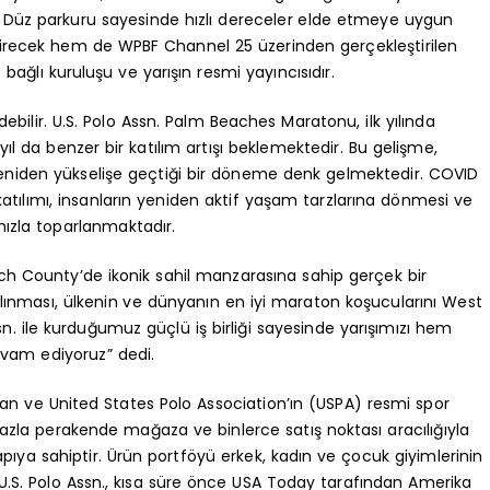
ak. Düz parkuru sayesinde hızlı dereceler elde etmeye uygun
direcek hem de WPBF Channel 25 üzerinden gerçekleştirilen
 bağlı kuruluşu ve yarışın resmi yayıncısıdır.
ilir. U.S. Polo Assn. Palm Beaches Maratonu, ilk yılında
 da benzer bir katılım artışı beklemektedir. Bu gelişme,
eniden yükselişe geçtiği bir döneme denk gelmektedir. COVID
tılımı, insanların yeniden aktif yaşam tarzlarına dönmesi ve
 hızla toparlanmaktadır.
ach County’de ikonik sahil manzarasına sahip gerçek bir
alınması, ülkenin ve dünyanın en iyi maraton koşucularını West
. ile kurduğumuz güçlü iş birliği sayesinde yarışımızı hem
vam ediyoruz” dedi.
an ve United States Polo Association’ın (USPA) resmi spor
fazla perakende mağaza ve binlerce satış noktası aracılığıyla
yapıya sahiptir. Ürün portföyü erkek, kadın ve çocuk giyimlerinin
 U.S. Polo Assn., kısa süre önce USA Today tarafından Amerika