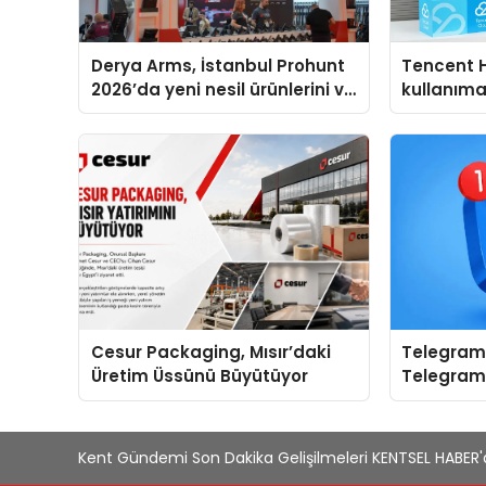
Derya Arms, İstanbul Prohunt
Tencent 
2026’da yeni nesil ürünlerini ve
kullanım
global marka vizyonunu
sergiledi
Cesur Packaging, Mısır’daki
Telegram 
Üretim Üssünü Büyütüyor
Telegram
Yerine Kat
Kent Gündemi Son Dakika Gelişilmeleri KENTSEL HABER