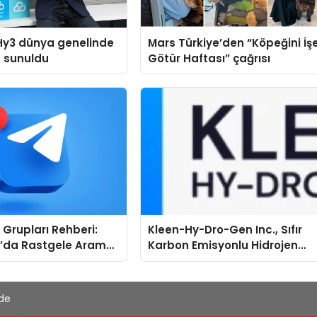
Hy3 dünya genelinde
Mars Türkiye’den “Köpeğini İş
a sunuldu
Götür Haftası” çağrısı
Grupları Rehberi:
Kleen-Hy-Dro-Gen Inc., Sıfır
’da Rastgele Arama
Karbon Emisyonlu Hidrojen
egori Bazlı Keşif
Isıtma Teknolojisinde ISO ve
TSSA Düzenleyici Onaylarını
Aldı
'de