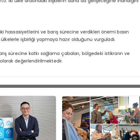
ti. İki ülke arasındaki ilişkilerin daha da gelişeceğine inandığını
 hassasiyetlerini ve barış sürecine verdikleri önemi basın
 ülkelerle işbirliği yapmaya hazır olduğunu vurguladı.
rış sürecine katkı sağlama çabaları, bölgedeki istikrarın ve
olarak değerlendirilmektedir.