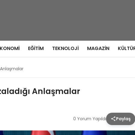
EKONOMI
EĞITIM
TEKNOLOJI
MAGAZIN
KÜLTÜ
ı Anlaşmalar
mzaladığı Anlaşmalar
0 Yorum Yapıldı
Paylaş