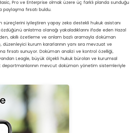
 Basic, Pro ve Enterprise olmak üzere üç farklı planda sunduğu
 paylaşma fırsatı buldu.
süreçlerini iyileştiren yapay zeka destekli hukuk asistanı
sıl çözdüğünü anlatma olanağı yakaladıklarını ifade eden Hazal
eden, akıllı özetleme ve anlam bazlı aramayla doküman
, düzenleyici kurum kararlarının yanı sıra mevzuat ve
ma fırsatı sunuyor. Doküman analizi ve kontrol özelliği,
 yandan Leagle, büyük ölçekli hukuk büroları ve kurumsal
kuk departmanlarının mevcut doküman yönetim sistemleriyle