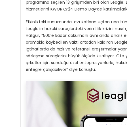
programına seçilen 13 girişimden biri olan Leagle;
hizmetlerini KWORKS’24 Demo Day’de katılımcılarla
Etkinlikteki sunumunda, avukatların uçtan uca tüm 
Leagle’ın hukuki süreçlerdeki verimlilik krizini na
Halıgür, “500’e kadar dokümanı aynı anda analiz 
aramakla kaybedilen vakti ortadan kaldıran Leagle
içtihatlarda da hızlı ve referanslı araştırmalar yap
sözleşme süreçlerini büyük ölçüde kısaltıyor. Öte
şirketler için sunduğu özel entegrasyonlarla, hu
entegre çalışabiliyor” diye konuştu.