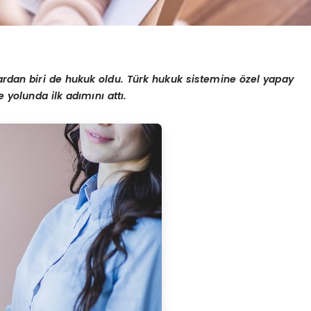
ardan biri de hukuk oldu. Türk hukuk sistemine
ö
zel yapay
me yolunda ilk adımını
att
ı.