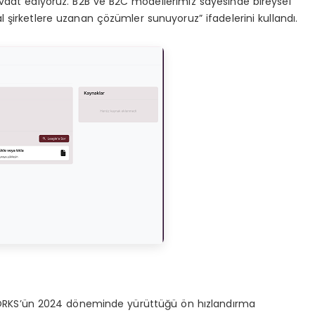
vaat ediyoruz. B2B ve B2C modellerimiz sayesinde bireysel
 şirketlere uzanan çözümler sunuyoruz” ifadelerini kullandı.
KWORKS’ün 2024 döneminde yürüttüğü ön hızlandırma