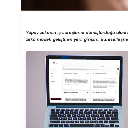
Yapay zekanın iş süreçlerini d
ö
nüştürdüğü alanl
zeka modeli geliştiren yerli girişim, küreselleş