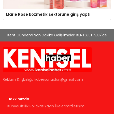
Marie Rose kozmetik sektörüne giriş yaptı
Kent Gündemi Son Dakika Gelişilmeleri KENTSEL HABER'de
Reklam & İşbirliği:
habersonuclari@gmail.com
Hakkımızda
Künye
Gizlilik Politikası
Yayın İlkelerimiz
İletişim