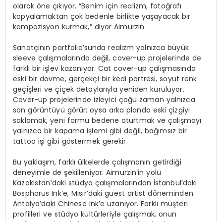
olarak öne çıkıyor. “Benim için realizm, fotoğrafı
kopyalamaktan çok bedenle birlikte yaşayacak bir
kompozisyon kurmak,” diyor Aimurzin.
Sanatçının portfolio’sunda realizm yalnızca büyük
sleeve çalışmalarında değil, cover-up projelerinde de
farklı bir işlev kazanıyor. Cat cover-up çalışmasında
eski bir dövme, gerçekçi bir kedi portresi, soyut renk
geçişleri ve çiçek detaylarıyla yeniden kuruluyor.
Cover-up projelerinde izleyici çoğu zaman yalnızca
son görüntüyü görür; oysa arka planda eski çizgiyi
saklamak, yeni formu bedene oturtmak ve çalışmayı
yalnızca bir kapama işlemi gibi değil, bağımsız bir
tattoo işi gibi göstermek gerekir.
Bu yaklaşım, farklı ülkelerde çalışmanın getirdiği
deneyimle de şekilleniyor. Aimurzin’in yolu
Kazakistan’daki stüdyo çalışmalarından İstanbul’daki
Bosphorus Ink’e, Mısır’daki guest artist döneminden
Antalya’daki Chinese Ink’e uzanıyor. Farklı müşteri
profilleri ve stüdyo kültürleriyle çalışmak, onun