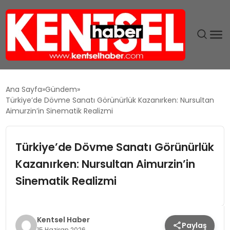
SON DAKIKA
Ana Sayfa
Gündem
Türkiye’de Dövme Sanatı Görünürlük Kazanırken: Nursultan
GÜNDEM
Aimurzin’in Sinematik Realizmi
EKONOMI
Türkiye’de Dövme Sanatı Görünürlük
Kazanırken: Nursultan Aimurzin’in
EĞITIM
Sinematik Realizmi
TEKNOLOJI
MAGAZIN
Kentsel Haber
Paylaş
15 Haziran 2026