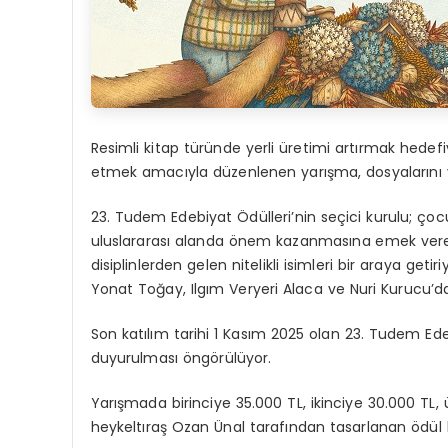
Resimli kitap türünde yerli üretimi artırmak hedefi
etmek amacıyla düzenlenen yarışma, dosyalarını y
23. Tudem Edebiyat Ödülleri’nin seçici kurulu; ço
uluslararası alanda önem kazanmasına emek veren 
disiplinlerden gelen nitelikli isimleri bir araya geti
Yonat Toğay, Ilgım Veryeri Alaca ve Nuri Kurucu’d
Son katılım tarihi 1 Kasım 2025 olan 23. Tudem Ed
duyurulması öngörülüyor.
Yarışmada birinciye 35.000 TL, ikinciye 30.000 TL,
heykeltıraş Ozan Ünal tarafından tasarlanan ödül h