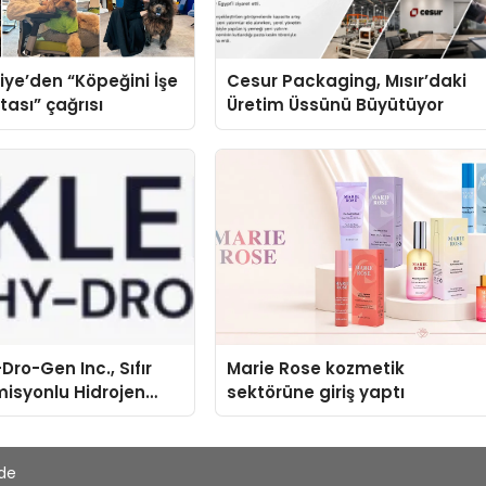
iye’den “Köpeğini İşe
Cesur Packaging, Mısır’daki
tası” çağrısı
Üretim Üssünü Büyütüyor
Dro-Gen Inc., Sıfır
Marie Rose kozmetik
isyonlu Hidrojen
sektörüne giriş yaptı
knolojisinde ISO ve
nleyici Onaylarını
'de