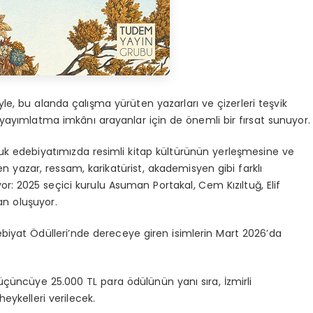
yle, bu alanda çalışma yürüten yazarları ve çizerleri teşvik
ayımlatma imkânı arayanlar için de önemli bir fırsat sunuyor.
cuk edebiyatımızda resimli kitap kültürünün yerleşmesine ve
yazar, ressam, karikatürist, akademisyen gibi farklı
riyor: 2025 seçici kurulu Asuman Portakal, Cem Kızıltuğ, Elif
an oluşuyor.
ebiyat Ödülleri’nde dereceye giren isimlerin Mart 2026’da
 üçüncüye 25.000 TL para ödülünün yanı sıra, İzmirli
eykelleri verilecek.