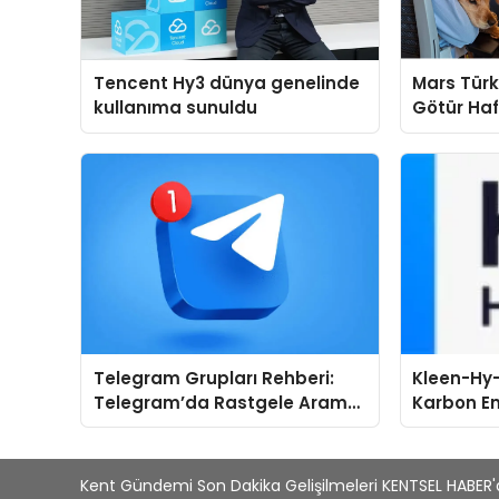
Tencent Hy3 dünya genelinde
Mars Türk
kullanıma sunuldu
Götür Haf
Telegram Grupları Rehberi:
Kleen-Hy-
Telegram’da Rastgele Arama
Karbon Em
Yerine Kategori Bazlı Keşif
Isıtma Te
TSSA Düze
Aldı
Kent Gündemi Son Dakika Gelişilmeleri KENTSEL HABER