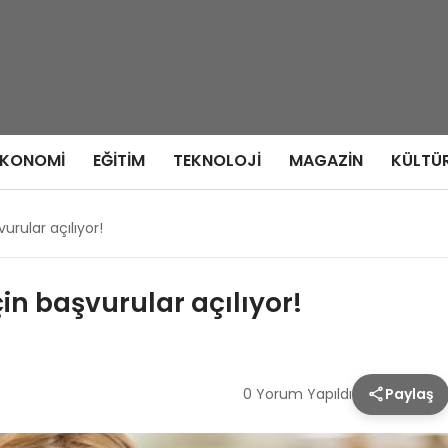
EKONOMI
EĞITIM
TEKNOLOJI
MAGAZIN
KÜLTÜ
urular açılıyor!
in başvurular açılıyor!
0 Yorum Yapıldı
Paylaş