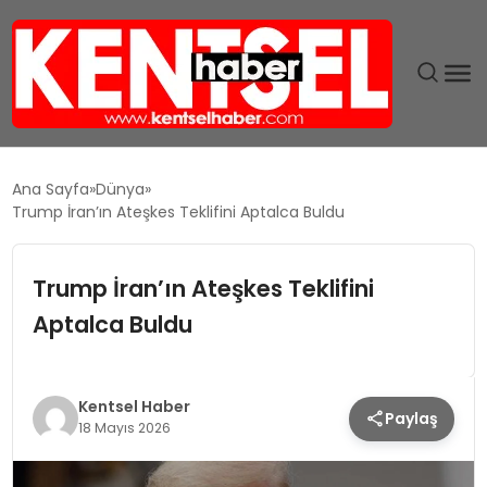
SON DAKIKA
Ana Sayfa
Dünya
Trump İran’ın Ateşkes Teklifini Aptalca Buldu
GÜNDEM
Trump İran’ın Ateşkes Teklifini
EKONOMI
Aptalca Buldu
EĞITIM
TEKNOLOJI
Kentsel Haber
Paylaş
18 Mayıs 2026
MAGAZIN