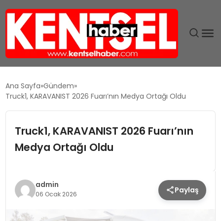
SON DAKIKA
Ana Sayfa
Gündem
Truck1, KARAVANIST 2026 Fuarı’nın Medya Ortağı Oldu
GÜNDEM
Truck1, KARAVANIST 2026 Fuarı’nın
EKONOMI
Medya Ortağı Oldu
EĞITIM
TEKNOLOJI
admin
Paylaş
06 Ocak 2026
MAGAZIN