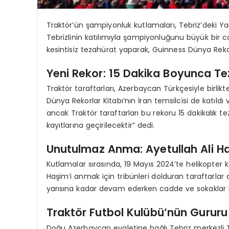
Traktör’ün şampiyonluk kutlamaları, Tebriz’deki Y
Tebrizlinin katılımıyla şampiyonluğunu büyük bir c
kesintisiz tezahürat yaparak, Guinness Dünya Rekorl
Yeni Rekor: 15 Dakika Boyunca Te
Traktör taraftarları, Azerbaycan Türkçesiyle birlik
Dünya Rekorlar Kitabı’nın İran temsilcisi de katıldı 
ancak Traktör taraftarları bu rekoru 15 dakikalık te
kayıtlarına geçirilecektir” dedi.
Unutulmaz Anma: Ayetullah Ali H
Kutlamalar sırasında, 19 Mayıs 2024’te helikopter
Haşim’i anmak için tribünleri dolduran taraftarlar 
yarısına kadar devam ederken cadde ve sokaklar b
Traktör Futbol Kulübü’nün Gururu
Doğu Azerbaycan eyaletine bağlı Tebriz merkezli Tr