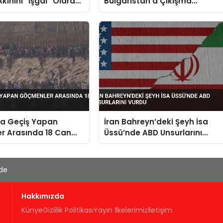
ınını “İşgal” Olarak
Bulgaristan’a Çıkışma
Çatışmanın Parçası
Olmayacaklar
ya Geçiş Yapan
İran Bahreyn’deki Şeyh İsa
r Arasında 18 Can
Üssü’nde ABD Unsurlarını
Vurdu
'de
Hakkımızda
Künye
Gizlilik Politikası
Yayın İlkelerimiz
İletişim