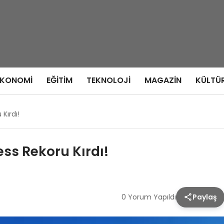
EKONOMI
EĞITIM
TEKNOLOJI
MAGAZIN
KÜLTÜ
Kırdı!
ess Rekoru Kırdı!
0 Yorum Yapıldı
Paylaş