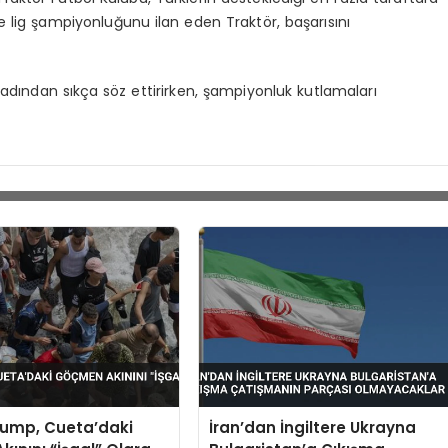
de lig şampiyonluğunu ilan eden Traktör, başarısını
 adından sıkça söz ettirirken, şampiyonluk kutlamaları
rump, Cueta’daki
İran’dan İngiltere Ukrayna