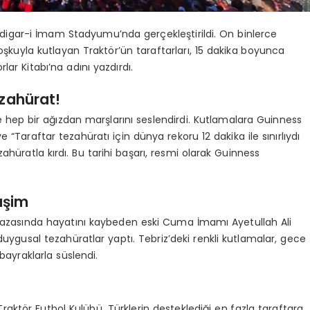
adigar-i İmam Stadyumu’nda gerçekleştirildi. On binlerce
oşkuyla kutlayan Traktör’ün taraftarları, 15 dakika boyunca
ar Kitabı’na adını yazdırdı.
zahürat!
te hep bir ağızdan marşlarını seslendirdi. Kutlamalara Guinness
ve “Taraftar tezahüratı için dünya rekoru 12 dakika ile sınırlıydı
zahüratla kırdı. Bu tarihi başarı, resmi olarak Guinness
aşim
 kazasında hayatını kaybeden eski Cuma İmamı Ayetullah Ali
duygusal tezahüratlar yaptı. Tebriz’deki renkli kutlamalar, gece
ayraklarla süslendi.
aktör Futbol Kulübü, Türklerin desteklediği en fazla taraftara