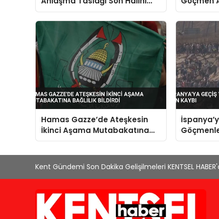
Anlaşma Taslağı Son Halini
Göçmen Ak
Aldı Hamaney Onayı
Niteledi
Bekleniyor
Hamas Gazze’de Ateşkesin
İspanya’
İkinci Aşama Mutabakatına
Göçmenle
Bağlılık Bildirdi
Kaybı
Kent Gündemi Son Dakika Gelişilmeleri KENTSEL HABER