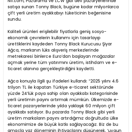
N11.com, Pazarama ve LCW gibi dev pazaryerlerinde
satışa sunan Tonny Black, bugüne kadar milyonlarca
çift yerli üretim ayakkabıyı tüketicinin beğenisine
sundu.
Kaliteli ürünleri erişilebilir fiyatlarla geniş sosyo-
ekonomik çevrelerin kullanımı için tasarlayıp
ürettiklerini kaydeden Tonny Black Kurucusu Şiyar
Ağca, markanın lüks alışveriş merkezlerinde
metrekaresi binlerce Euro’dan başlayan mağazalar
açmak yerine tüm yatırımını üretim, istihdam ve e-
ticaret alanına gerçekleştirdiğini kaydetti.
Ağca konuyla ilgili şu ifadeleri kullandı: “2025 yılını 4.6
trilyon TL ile kapatan Türkiye e-ticaret sektöründe
yüzde 24’lük paya sahip olan ayakkabı kategorisinde
yerli üretimin payını artırmak mümkün. Ülkemizde e-
ticaret pazaryerlerinde yılda yaklaşık 60 milyon çift
ayakkabı satılıyor. Bu pazarda Tonny Black gibi yerli
üretim markaların payını artırdığımız doğrultuda ülke
ekonomimize de büyük katkı sağlayacağız. Biz de bu
amaçla yaz döneminin ihtiyaçlarını düşünerek, ‘uygun