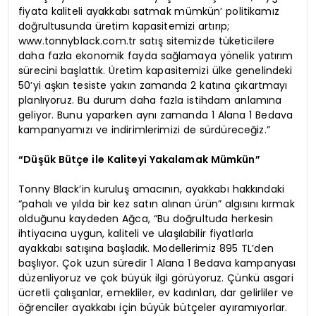
fiyata kaliteli ayakkabı satmak mümkün’ politikamız
doğrultusunda üretim kapasitemizi artırıp;
www.tonnyblack.com.tr satış sitemizde tüketicilere
daha fazla ekonomik fayda sağlamaya yönelik yatırım
sürecini başlattık. Üretim kapasitemizi ülke genelindeki
50’yi aşkın tesiste yakın zamanda 2 katına çıkartmayı
planlıyoruz. Bu durum daha fazla istihdam anlamına
geliyor. Bunu yaparken aynı zamanda 1 Alana 1 Bedava
kampanyamızı ve indirimlerimizi de sürdüreceğiz.”
“Düşük Bütçe ile Kaliteyi Yakalamak Mümkün”
Tonny Black’in kuruluş amacının, ayakkabı hakkındaki
“pahalı ve yılda bir kez satın alınan ürün” algısını kırmak
olduğunu kaydeden Ağca, “Bu doğrultuda herkesin
ihtiyacına uygun, kaliteli ve ulaşılabilir fiyatlarla
ayakkabı satışına başladık. Modellerimiz 895 TL’den
başlıyor. Çok uzun süredir 1 Alana 1 Bedava kampanyası
düzenliyoruz ve çok büyük ilgi görüyoruz. Çünkü asgari
ücretli çalışanlar, emekliler, ev kadınları, dar gelirliler ve
öğrenciler ayakkabı için büyük bütçeler ayıramıyorlar.