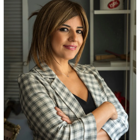
KÜLTÜR & SANAT
SPOR
SAĞLIK