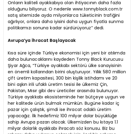
Onların kaliteli ayakkabıya olan ihtiyacının daha fazla
olduğunu biliyoruz. O nedenle www.tonnyblack.com.tr
satış sitemizde ayda milyonlarca tüketicinin trafiğini
ağırlıyor, onlara daha iyisini daha uygun fiyatla sunma
politikamızı sonuna kadar sürdürüyoruz” dedi.
Avrupa’ya İhracat Başlayacak
Kısa süre içinde Türkiye ekonomisi için yeni bir atılımda
daha bulunacaklarını kaydeden Tonny Black Kurucusu
Şiyar Ağca, “Türkiye ayakkabı sektörü ülke sanayisinin
en önemli kollarından birini oluşturuyor. Yıllık 580 million
çift üretim kapasitesi, 300 bin kişilik istihdamı ve 20
bini aşkın irili ufaklı üretim tesisi ile ülkemiz Çin,
Pakistan, Mısır gibi dev üreticiler arasında bulunuyor.
Türkiye ayakkabı ekosisteminde her bütçeye uygun ve
her kalitede ürün bulmak mümkün. Bugüne kadar iç
pazar için çalıştık, şimdi ise ihracat odaklı üretim
yapacağız. İlk hedefimiz 100 milyar dolar büyüklüğe
sahip Avrupa pazarı olacak. Ülkemizden bu kıtaya 1.1
milyar dolarlık ayakkabı ihracatı söz konusu. Biz bu