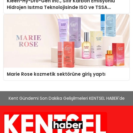
Kleen-Hy-Dro-Gen Inc., Sıfır Karbon Emisyonlu
Hidrojen Isıtma Teknolojisinde ISO ve TSSA
Düzenleyici Onaylarını Aldı
Marie Rose kozmetik sektörüne giriş yaptı
Kent Gündemi Son Dakika Gelişilmeleri KENTSEL HABER'de