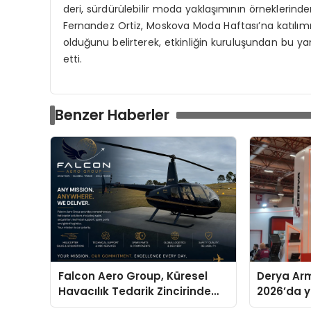
deri, sürdürülebilir moda yaklaşımının örneklerinde
Fernandez Ortiz, Moskova Moda Haftası’na katılımı
olduğunu belirterek, etkinliğin kuruluşundan bu yan
etti.
Benzer Haberler
Falcon Aero Group, Küresel
Derya Arm
Havacılık Tedarik Zincirinde
2026’da ye
Türkiye’den Dünyaya Açılıyor
global m