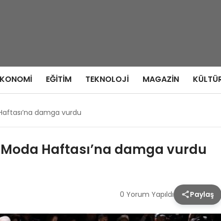
EKONOMI
EĞITIM
TEKNOLOJI
MAGAZIN
KÜLTÜ
aftası’na damga vurdu
Moda Haftası’na damga vurdu
0 Yorum Yapıldı
Paylaş