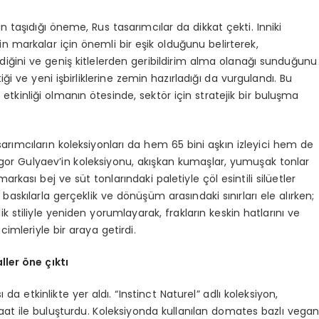
taşıdığı öneme, Rus tasarımcılar da dikkat çekti. Inniki
in markalar için önemli bir eşik olduğunu belirterek,
diğini ve geniş kitlelerden geribildirim alma olanağı sunduğunu
ttiği ve yeni işbirliklerine zemin hazırladığı da vurgulandı. Bu
kinliği olmanın ötesinde, sektör için stratejik bir buluşma
rımcıların koleksiyonları da hem 65 bini aşkın izleyici hem de
 Igor Gulyaev’in koleksiyonu, akışkan kumaşlar, yumuşak tonlar
rkası bej ve süt tonlarındaki paletiyle çöl esintili silüetler
baskılarla gerçeklik ve dönüşüm arasındaki sınırları ele alırken;
 stiliyle yeniden yorumlayarak, frakların keskin hatlarını ve
acimleriyle bir araya getirdi.
ller öne çıktı
 etkinlikte yer aldı. “Instinct Naturel” adlı koleksiyon,
at ile buluşturdu. Koleksiyonda kullanılan domates bazlı vega