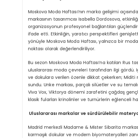
Moskova Moda Haftası’nın marka gelişimi açısından 
markasının tasarımcısı Isabella Dordosova, etkinliğ
organizasyonun profesyonel bağlantıları güçlendir
ifade etti. Etkinliğin, yaratıcı perspektifleri genişle
yönüyle Moskova Moda Haftası, yalnızca bir moda et
noktası olarak değerlendiriliyor.
Bu sezon Moskova Moda Haftası’na katılan Rus tasa
uluslararası moda çevreleri tarafından ilgi gördü.
ve dokulara verilen özenle dikkat çekerken; Miditi ma
sundu. Unke markası, parçalı silüetler ve su temalı 
Viva Vox, Viktorya dönemi zarafetini çağdaş gençlik
klasik fularları krinolinler ve turnürlerin eğlenceli h
Uluslararası markalar ve sürdürülebilir materya
Madrid merkezli Madame & Mister Sibarita markası da
karmaşık dokular ve modern biyomateryalleri zana