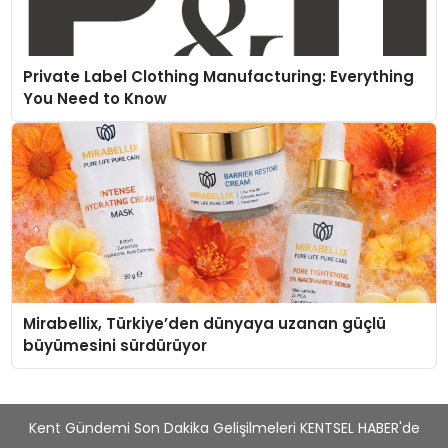
konforlu ve verimli hale getiriyor. Enerji verimliliğini
artırırken modern yaşam alanlarında teknolojiyi
estetik ile bulu
Private Label Clothing Manufacturing: Everything
You Need to Know
Mirabellix, Türkiye’den dünyaya uzanan güçlü
büyümesini sürdürüyor
Kent Gündemi Son Dakika Gelişilmeleri KENTSEL HABER'de