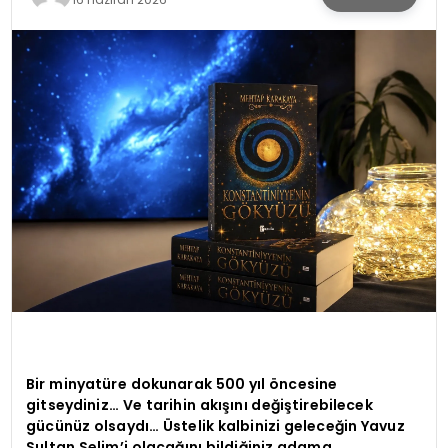
KÜLTÜR & SANAT
SPOR
SAĞLIK
Bir minyatüre dokunarak 500 yıl öncesine
gitseydiniz… Ve tarihin akışını değiştirebilecek
gücünüz olsaydı… Üstelik kalbinizi geleceğin Yavuz
Sultan Selim’i olacağını bildiğiniz adama