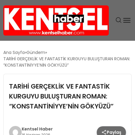
SON DAKIKA
Ana Sayfa
Gündem
TARİHİ GERÇEKLİK VE FANTASTİK KURGUYU BULUŞTURAN ROMAN:
GÜNDEM
“KONSTANTİNİYYE’NİN GÖKYÜZÜ”
EKONOMI
TARİHİ GERÇEKLİK VE FANTASTİK
KURGUYU BULUŞTURAN ROMAN:
EĞITIM
“KONSTANTİNİYYE’NİN GÖKYÜZÜ”
TEKNOLOJI
MAGAZIN
Kentsel Haber
Paylaş
16 Haziran 2026