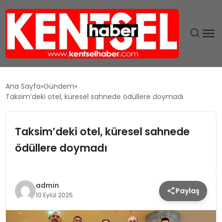
SON DAKIKA
Ana Sayfa
Gündem
Taksim’deki otel, küresel sahnede ödüllere doymadı
GÜNDEM
Taksim’deki otel, küresel sahnede
EKONOMI
ödüllere doymadı
EĞITIM
TEKNOLOJI
admin
Paylaş
10 Eylül 2025
MAGAZIN