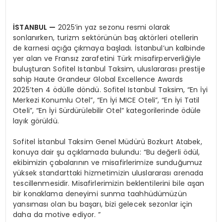
İSTANBUL
—
2025’in yaz sezonu resmi olarak
sonlanırken, turizm sektörünün baş aktörleri otellerin
de karnesi açığa çıkmaya başladı. İstanbul’un kalbinde
yer alan ve Fransız zarafetini Türk misafirperverliğiyle
buluşturan Sofitel Istanbul Taksim, uluslararası prestije
sahip Haute Grandeur Global Excellence Awards
2025’ten 4 ödülle döndü. Sofitel Istanbul Taksim, “En İyi
Merkezi Konumlu Otel”, “En İyi MICE Oteli”, “En İyi Tatil
Oteli”, “En İyi Sürdürülebilir Otel” kategorilerinde ödüle
layık görüldü.
Sofitel İstanbul Taksim Genel Müdürü Bozkurt Atabek,
konuya dair şu açıklamada bulundu: “Bu değerli ödül,
ekibimizin çabalarının ve misafirlerimize sunduğumuz
yüksek standarttaki hizmetimizin uluslararası arenada
tescillenmesidir. Misafirlerimizin beklentilerini bile aşan
bir konaklama deneyimi sunma taahhüdümüzün
yansıması olan bu başarı, bizi gelecek sezonlar için
daha da motive ediyor. ”