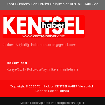
Kent Gündemi Son Dakika Gelişilmeleri KENTSEL HABER'de
Reklam & İşbirliği:
habersonuclari@gmail.com
Hakkımızda
Künye
Gizlilik Politikası
Yayın İlkelerimiz
İletişim
Copyright © 2025 Tüm hakları KENTSEL HABER 'de saklıdır.
Seobaz Haber Teması
Mersin Haber
vip hotel massage
Mersin Lojistik