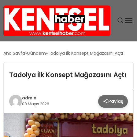
SON DAKIKA
Ana Sayfa
Gündem
Tadolya İlk Konsept Mağazasını Açtı
GÜNDEM
Tadolya İlk Konsept Mağazasını Açtı
EKONOMI
EĞITIM
admin
Paylaş
09 Mayıs 2026
TEKNOLOJI
MAGAZIN