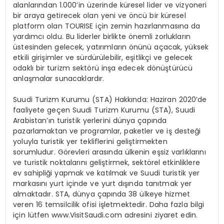
alanlarından 1.000’in üzerinde küresel lider ve vizyoneri
bir araya getirecek olan yeni ve öncü bir küresel
platform olan TOURISE için zemin hazırlanmasına da
yardımcı oldu. Bu liderler birlikte önemli zorlukların
üstesinden gelecek, yatırımların önünü açacak, yüksek
etkili girişimler ve sürdürülebilir, eşitlikçi ve gelecek
odaklı bir turizm sektörü inşa edecek dönüştürücü
anlaşmalar sunacaklardır.
Suudi Turizm Kurumu (STA) Hakkında: Haziran 2020’de
faaliyete geçen Suudi Turizm Kurumu (STA), Suudi
Arabistan’ın turistik yerlerini dünya çapında
pazarlamaktan ve programlar, paketler ve iş desteği
yoluyla turistik yer tekliflerini geliştirmekten
sorumludur.
Görevleri arasında ülkenin eşsiz varlıklarını
ve turistik noktalarını geliştirmek, sektörel etkinliklere
ev sahipliği yapmak ve katılmak ve Suudi turistik yer
markasını yurt içinde ve yurt dışında tanıtmak yer
almaktadır. STA, dünya çapında 38 ülkeye hizmet
veren 16 temsilcilik ofisi işletmektedir. Daha fazla bilgi
için lütfen www.VisitSaudi.com adresini ziyaret edin.