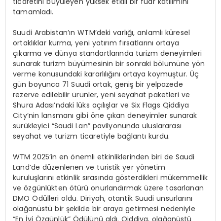
ticaretini büyüleyen yüksek etkili bir fuar katılımını
tamamladı.
Suudi Arabistan’ın WTM’deki varlığı, anlamlı küresel
ortaklıklar kurma, yeni yatırım fırsatlarını ortaya
çıkarma ve dünya standartlarında turizm deneyimleri
sunarak turizm büyümesinin bir sonraki bölümüne yön
verme konusundaki kararlılığını ortaya koymuştur. Üç
gün boyunca 71 Suudi ortak, geniş bir yelpazede
rezerve edilebilir ürünler, yeni seyahat paketleri ve
Shura Adası’ndaki lüks açılışlar ve Six Flags Qiddiya
City’nin lansmanı gibi öne çıkan deneyimler sunarak
sürükleyici “Saudi Lan” pavilyonunda uluslararası
seyahat ve turizm ticaretiyle bağlantı kurdu.
WTM 2025’in en önemli etkinliklerinden biri de Saudi
Land’de düzenlenen ve turistik yer yönetim
kuruluşlarını etkinlik sırasında gösterdikleri mükemmellik
ve özgünlükten ötürü onurlandırmak üzere tasarlanan
DMO Ödülleri oldu. Diriyah, otantik Suudi unsurlarını
olağanüstü bir şekilde bir araya getirmesi nedeniyle
“En İyi Özgünlük” Ödülünü aldı. Qiddiya, olağanüstü