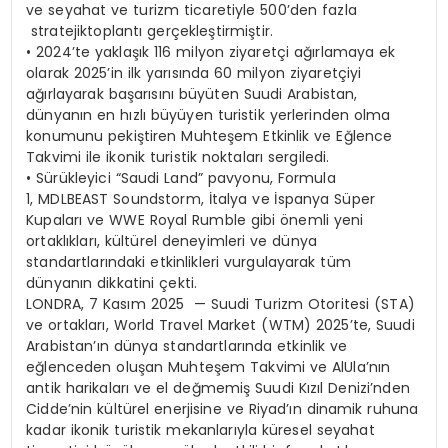
ve seyahat ve turizm ticaretiyle 500’den
fazla
stratejik
toplantı gerçekleştirmiştir.
•
2024’te yaklaşık 116 milyon ziyaretçi ağırlamaya ek
olarak 2025’in ilk yarısında 60 milyon ziyaretçiyi
ağırlayarak başarısını büyüten Suudi Arabistan,
dünyanın en hızlı büyüyen turistik yerlerinden olma
konumunu pekiştiren Muhteşem Etkinlik ve Eğlence
Takvimi ile ikonik turistik noktaları sergiledi.
•
Sürükleyici “
Saudi
Land” pavyonu, Formula
1, MDLBEAST
Soundstorm
, İtalya ve İspanya Süper
Kupaları ve WWE
Royal
Rumble
gibi önemli yeni
ortaklıkları, kültürel deneyimleri ve dünya
standartlarındaki etkinlikleri vurgulayarak tüm
dünyanın dikkatini çekti.
LONDRA, 7 Kasım 2025 — Suudi Turizm Otoritesi (STA)
ve ortakları, World Travel Market (WTM) 2025’te, Suudi
Arabistan’ın dünya standartlarında etkinlik ve
eğlenceden oluşan Muhteşem Takvimi ve AlUla’nın
antik harikaları ve el değmemiş Suudi Kızıl Denizi’nden
Cidde’nin kültürel enerjisine ve Riyad’ın dinamik ruhuna
kadar ikonik turistik mekanlarıyla küresel seyahat