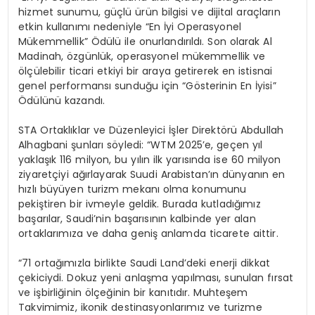
hizmet sunumu, güçlü ürün bilgisi ve dijital araçların
etkin kullanımı nedeniyle “En İyi Operasyonel
Mükemmellik” Ödülü ile onurlandırıldı. Son olarak Al
Madinah, özgünlük, operasyonel mükemmellik ve
ölçülebilir ticari etkiyi bir araya getirerek en istisnai
genel performansı sunduğu için “Gösterinin En İyisi”
Ödülünü kazandı.
STA Ortaklıklar ve Düzenleyici İşler Direktörü Abdullah
Alhagbani
şunları söyledi:
“WTM 2025’e, geçen yıl
yaklaşık 116 milyon, bu yılın ilk yarısında ise 60 milyon
ziyaretçiyi ağırlayarak Suudi Arabistan’ın dünyanın en
hızlı büyüyen turizm
mekanı
olma konumunu
pekiştiren bir ivmeyle geldik. Burada kutladığımız
başarılar,
Saudi’nin
başarısının kalbinde yer alan
ortaklarımıza ve daha geniş anlamda ticarete aittir.
“71 ortağımızla birlikte
Saudi
Land’deki
enerji dikkat
çekiciydi. Dokuz yeni anlaşma yapılması, sunulan fırsat
ve
işbirliğinin
ölçeğinin bir kanıtıdır. Muhteşem
Takvimimiz, ikonik destinasyonlarımız ve turizme