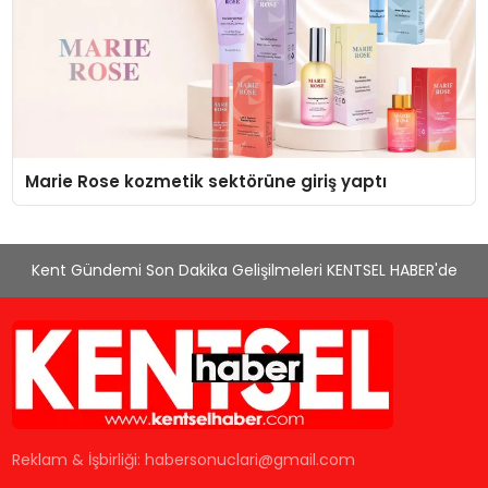
Marie Rose kozmetik sektörüne giriş yaptı
Kent Gündemi Son Dakika Gelişilmeleri KENTSEL HABER'de
Reklam & İşbirliği:
habersonuclari@gmail.com