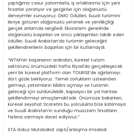
yaptığımız cesur yatırımlarla, iş ortaklarımız için yeni
fırsatlar
yaratıyor ve gezginler için olağanüstü
deneyimler sunuyoruz. DMO Ödülleri, Suudi turizmini
ileriye götüren olağanüstü yetenek ve yenilikçiliği
gerçek anlamda sergiledi. Ekosistem genelinde
olağanüstü başarıları ve öncü yaklaşımları takdir eden
ödüller, Suudi Arabistan’da turizmin geleceğini
şekillendirenlerin başarıları için bir kutlamaydı.
“
WTM’nin
başarısının ardından, küresel turizm
sektörünü önümüzdeki hafta Riyad’da gerçekleşecek
yeni bir küresel platform olan
TOURISE’de
ağırlamayı
dört gözle bekliyoruz. Temel zorlukların üstesinden
gelmeyi, yatırımların kilidini açmayı ve turizmin
geleceği için sürdürülebilir, kapsayıcı bir yol haritası
şekillendirmeyi amaçlamaktadır. Önümüze bakarken,
küresel seyahat ticaretini bu yolculukta bize katılmaya
ve Suudi Arabistan’ın sunduğu muazzam fırsatların
farkına varmaya davet ediyoruz.”
STA dokuz Mutabakat zaptı/anlaşma imzaladı