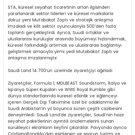
STA, küresel seyahat ticaretinin artan ilgisinden
yararlanarak sektör liderleri ve küresel markalarla
dokuz yeni Mutabakat Zaptı ve stratejik anlaşma
imzaladı ve kilit sektör oyuncularıyla 500’den fazla
toplantı gerçekleştirdi. Ayrıca, Suudi ortaklar ve
uluslararası kuruluşlar arasında büyümeyi hızlandırmak,
küresel farkındalığı artırmak ve uluslararası bağlantıyı
geliştirmek amacıyla yirmi yedi Mutabakat Zaptı ve
anlaşma imzalanmıştır.
Saudi
Land 14.700’ün üzerinde ziyaretçiyi ağırladı
Ziyaretçiler, Formula 1, MDLBEAST Soundstorm, İtalya ve
İspanya Süper Kupaları ve WWE Royal Rumble gibi
dünya standartlarında küresel etkinlik ve eğlenceyi
içeren Gerçek Dışı Takvimine özel bir odaklanma ile
Suudi Arabistan’ın yıl boyunca süren çeşitli cazibesini
deneyimledi. Saudi Land’de ziyaretçiler, Saudi’nin hazır
seyahat paketlerinin ayrıntılı önizlemelerini sunan
sürükleyici ekranların keyfini çıkardılar. Pavyonda ayrıca
CristianoRonaldo’dan esinlenen ve sporun turizm ve