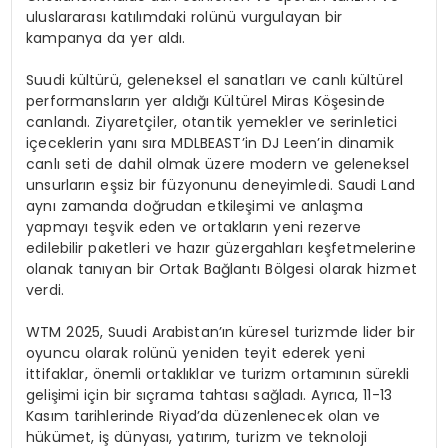
uluslararası katılımdaki rolünü vurgulayan bir
kampanya da yer aldı.
Suudi kültürü, geleneksel el sanatları ve canlı kültürel
performansların yer aldığı Kültürel Miras Köşesinde
canlandı. Ziyaretçiler, otantik yemekler ve serinletici
içeceklerin yanı sıra MDLBEAST’in DJ Leen’in dinamik
canlı seti de dahil olmak üzere modern ve geleneksel
unsurların eşsiz bir füzyonunu deneyimledi. Saudi Land
aynı zamanda doğrudan etkileşimi ve anlaşma
yapmayı teşvik eden ve ortakların yeni rezerve
edilebilir paketleri ve hazır güzergahları keşfetmelerine
olanak tanıyan bir Ortak Bağlantı Bölgesi olarak hizmet
verdi.
WTM 2025, Suudi Arabistan’ın küresel turizmde lider bir
oyuncu olarak rolünü yeniden teyit ederek yeni
ittifaklar, önemli ortaklıklar ve turizm ortamının sürekli
gelişimi için bir sıçrama tahtası sağladı. Ayrıca, 11-13
Kasım tarihlerinde Riyad’da düzenlenecek olan ve
hükümet, iş dünyası, yatırım, turizm ve teknoloji