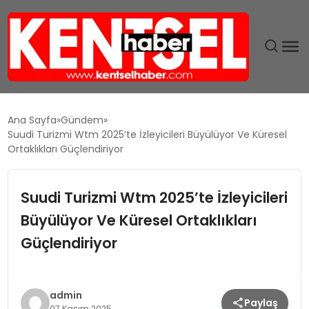
SON DAKIKA
Ana Sayfa
Gündem
Suudi Turizmi Wtm 2025’te İzleyicileri Büyülüyor Ve Küresel
GÜNDEM
Ortaklıkları Güçlendiriyor
EKONOMI
Suudi Turizmi Wtm 2025’te İzleyicileri
Büyülüyor Ve Küresel Ortaklıkları
EĞITIM
Güçlendiriyor
TEKNOLOJI
MAGAZIN
admin
Paylaş
07 Kasım 2025