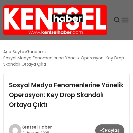
SON DAKIKA
Ana Sayfa
Gündem
Sosyal Medya Fenomenlerine Yönelik Operasyon: Key Drop
GÜNDEM
Skandalı Ortaya Çıktı
EKONOMI
Sosyal Medya Fenomenlerine Yönelik
Operasyon: Key Drop Skandalı
EĞITIM
Ortaya Çıktı
TEKNOLOJI
MAGAZIN
Kentsel Haber
Paylaş
12 Haziran 2025