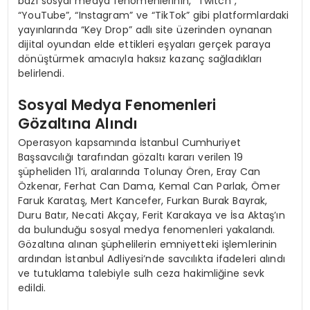
bazı sosyal medya fenomenlerinin, “Twitch”,
“YouTube”, “Instagram” ve “TikTok” gibi platformlardaki
yayınlarında “Key Drop” adlı site üzerinden oynanan
dijital oyundan elde ettikleri eşyaları gerçek paraya
dönüştürmek amacıyla haksız kazanç sağladıkları
belirlendi.
Sosyal Medya Fenomenleri
Gözaltına Alındı
Operasyon kapsamında İstanbul Cumhuriyet
Başsavcılığı tarafından gözaltı kararı verilen 19
şüpheliden 11’i, aralarında Tolunay Ören, Eray Can
Özkenar, Ferhat Can Dama, Kemal Can Parlak, Ömer
Faruk Karataş, Mert Kancefer, Furkan Burak Bayrak,
Duru Batır, Necati Akçay, Ferit Karakaya ve İsa Aktaş’ın
da bulunduğu sosyal medya fenomenleri yakalandı.
Gözaltına alınan şüphelilerin emniyetteki işlemlerinin
ardından İstanbul Adliyesi’nde savcılıkta ifadeleri alındı
ve tutuklama talebiyle sulh ceza hakimliğine sevk
edildi.