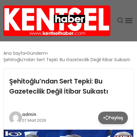
SON DAKIKA
Ana Sayfa
Gündem
Şehitoğlu’ndan Sert Tepki: Bu Gazetecilik Değil İtibar Suikastı
GÜNDEM
Şehitoğlu’ndan Sert Tepki: Bu
EKONOMI
Gazetecilik Değil İtibar Suikastı
EĞITIM
TEKNOLOJI
admin
Paylaş
07 Mart 2026
MAGAZIN