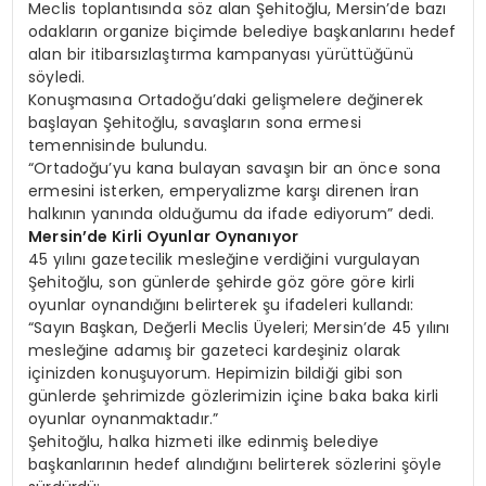
Meclis toplantısında söz alan Şehitoğlu, Mersin’de bazı
odakların organize biçimde belediye başkanlarını hedef
alan bir itibarsızlaştırma kampanyası yürüttüğünü
söyledi.
Konuşmasına Ortadoğu’daki gelişmelere değinerek
başlayan Şehitoğlu, savaşların sona ermesi
temennisinde bulundu.
“Ortadoğu’yu kana bulayan savaşın bir an önce sona
ermesini isterken, emperyalizme karşı direnen İran
halkının yanında olduğumu da ifade ediyorum” dedi.
Mersin’de Kirli Oyunlar Oynanıyor
45 yılını gazetecilik mesleğine verdiğini vurgulayan
Şehitoğlu, son günlerde şehirde göz göre göre kirli
oyunlar oynandığını belirterek şu ifadeleri kullandı:
“Sayın Başkan, Değerli Meclis Üyeleri; Mersin’de 45 yılını
mesleğine adamış bir gazeteci kardeşiniz olarak
içinizden konuşuyorum. Hepimizin bildiği gibi son
günlerde şehrimizde gözlerimizin içine baka baka kirli
oyunlar oynanmaktadır.”
Şehitoğlu, halka hizmeti ilke edinmiş belediye
başkanlarının hedef alındığını belirterek sözlerini şöyle