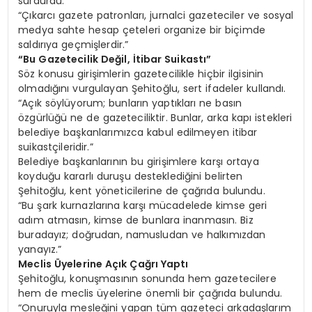
sürdürdü:
“Çıkarcı gazete patronları, jurnalci gazeteciler ve sosyal
medya sahte hesap çeteleri organize bir biçimde
saldırıya geçmişlerdir.”
“Bu Gazetecilik Değil, İtibar Suikastı”
Söz konusu girişimlerin gazetecilikle hiçbir ilgisinin
olmadığını vurgulayan Şehitoğlu, sert ifadeler kullandı.
“Açık söylüyorum; bunların yaptıkları ne basın
özgürlüğü ne de gazeteciliktir. Bunlar, arka kapı istekleri
belediye başkanlarımızca kabul edilmeyen itibar
suikastçileridir.”
Belediye başkanlarının bu girişimlere karşı ortaya
koyduğu kararlı duruşu desteklediğini belirten
Şehitoğlu, kent yöneticilerine de çağrıda bulundu.
“Bu şark kurnazlarına karşı mücadelede kimse geri
adım atmasın, kimse de bunlara inanmasın. Biz
buradayız; doğrudan, namusludan ve halkımızdan
yanayız.”
Meclis Üyelerine Açık Çağrı Yaptı
Şehitoğlu, konuşmasının sonunda hem gazetecilere
hem de meclis üyelerine önemli bir çağrıda bulundu.
“Onuruyla mesleğini yapan tüm gazeteci arkadaşlarım